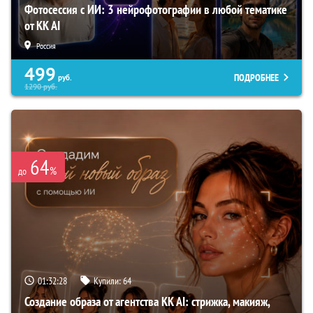
Фотосессия с ИИ: 3 нейрофотографии в любой тематике
от KK AI
Россия
499
ПОДРОБНЕЕ
руб.
1290
руб.
64
%
до
01:32:27
Купили:
64
Создание образа от агентства KK AI: стрижка, макияж,