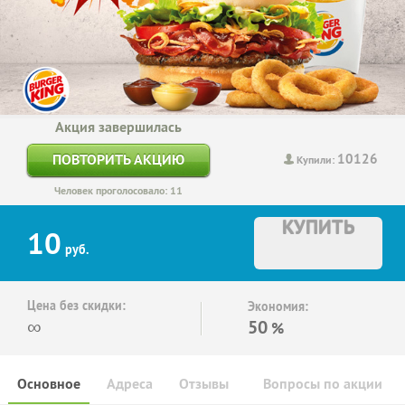
Акция завершилась
10126
ПОВТОРИТЬ АКЦИЮ
Купили:
Человек проголосовало: 11
КУПИТЬ
10
руб.
Цена без скидки:
Экономия:
∞
50
%
Основное
Адреса
Отзывы
Вопросы по акции