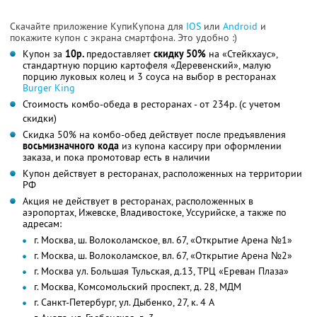
Скачайте приложение КупиКупона для
IOS
или
Android
и
покажите купон с экрана смартфона. Это удобно :)
Купон за
10р.
предоставляет
скидку 50%
на «Стейкхаус»,
стандартную порцию картофеля «Деревенский», малую
порцию луковых колец и 3 соуса на выбор в ресторанах
Burger King
Стоимость комбо-обеда в ресторанах - от 234р. (с учетом
скидки)
Скидка 50% на комбо-обед действует после предъявления
восьмизначного
кода
из купона кассиру при оформлении
заказа, и пока промотовар есть в наличии
Купон действует в ресторанах, расположенных на территории
РФ
Акция не действует в ресторанах, расположенных в
аэропортах, Ижевске, Владивостоке, Уссурийске, а также по
адресам:
г. Москва, ш. Волоколамское, вл. 67, «Открытие Арена №1»
г. Москва, ш. Волоколамское, вл. 67, «Открытие Арена №2»
г. Москва ул. Большая Тульская, д.13, ТРЦ «Ереван Плаза»
г. Москва, Комсомольский проспект, д. 28, МДМ
г. Санкт-Петербург, ул. Дыбенко, 27, к. 4 А