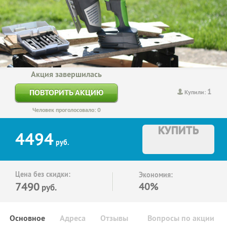
Акция завершилась
1
ПОВТОРИТЬ АКЦИЮ
Купили:
Человек проголосовало: 0
КУПИТЬ
4494
руб.
Цена без скидки:
Экономия:
7490
40%
руб.
Основное
Адреса
Отзывы
Вопросы по акции