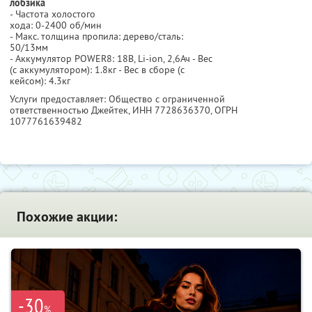
лобзика
- Частота холостого
хода: 0-2400 об/мин
- Макс. толщина пропила: дерево/сталь:
50/13мм
- Аккумулятор POWER8: 18В, Li-ion, 2,6Ач - Вес
(с аккумулятором): 1.8кг - Вес в сборе (с
кейсом): 4.3кг
Услуги предоставляет: Общество с ограниченной
ответственностью Джейтек,
ИНН 7728636370
, ОГРН
1077761639482
Похожие акции:
-30
%