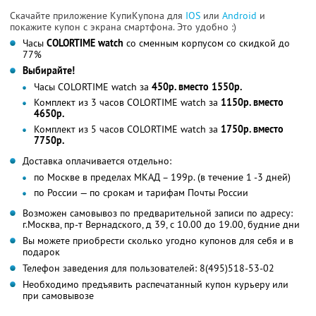
Скачайте приложение КупиКупона для
IOS
или
Android
и
покажите купон с экрана смартфона. Это удобно :)
Часы
COLORTIME watch
со сменным корпусом со скидкой до
77%
Выбирайте!
Часы COLORTIME watch за
450р. вместо 1550р.
Комплект из 3 часов COLORTIME watch за
1150р. вместо
4650р.
Комплект из 5 часов COLORTIME watch за
1750р. вместо
7750р.
Доставка оплачивается отдельно:
по Москве в пределах МКАД – 199р. (в течение 1 -3 дней)
по России — по срокам и тарифам Почты России
Возможен самовывоз по предварительной записи по адресу:
г.Москва, пр-т Вернадского, д 39, с 10.00 до 19.00, будние дни
Вы можете приобрести сколько угодно купонов для себя и в
подарок
Телефон заведения для пользователей: 8(495)518-53-02
Необходимо предъявить распечатанный купон курьеру или
при самовывозе