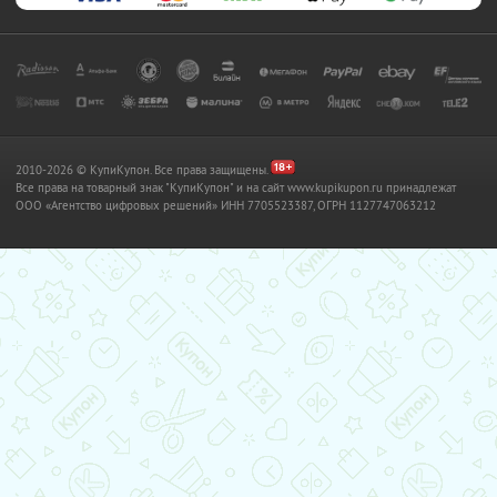
2010-2026 © КупиКупон. Все права защищены.
Все права на товарный знак "КупиКупон" и на сайт www.kupikupon.ru принадлежат
OOO «Агентство цифровых решений» ИНН 7705523387, ОГРН 1127747063212