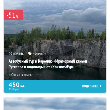
-51
%
02:58:15
Купили:
24
Автобусный тур в Карелию «Мраморный каньон
Рускеала и водопады» от «ХохломаТур»
Сенная площадь
450
ПОДРОБНЕЕ
руб.
4550
руб.