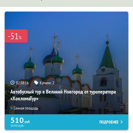
-51
%
02:58:15
Купили:
2
Автобусный тур в Великий Новгород от туроператора
«ХохломаТур»
Сенная площадь
510
ПОДРОБНЕЕ
руб.
5190
руб.