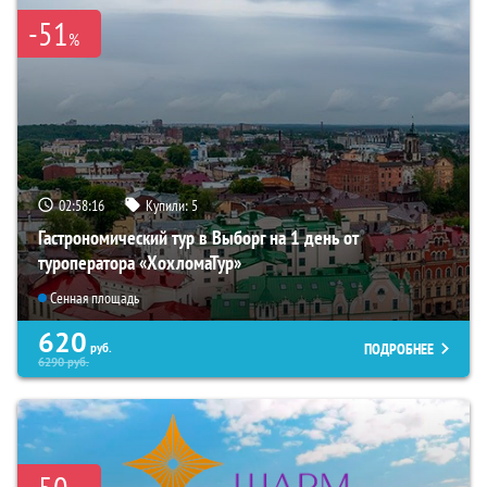
-51
%
02:58:15
Купили:
5
Гастрономический тур в Выборг на 1 день от
туроператора «ХохломаТур»
Сенная площадь
620
ПОДРОБНЕЕ
руб.
6290
руб.