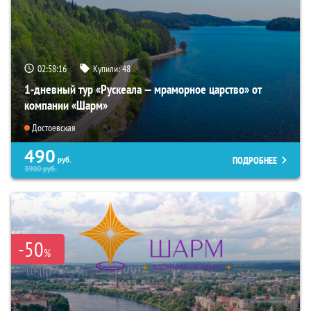
02:58:15
Купили:
48
1-дневный тур «Рускеала — мраморное царство» от
компании «Шарм»
Достоевская
490
ПОДРОБНЕЕ
руб.
3900
руб.
-50
%