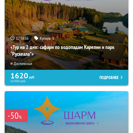
02:58:15
Купили:
6
«Тур на 2 дня: сафари по водопадам Карелии и парк
“Рускеала"»
Достоевская
1620
ПОДРОБНЕЕ
руб.
12900
руб.
-50
%