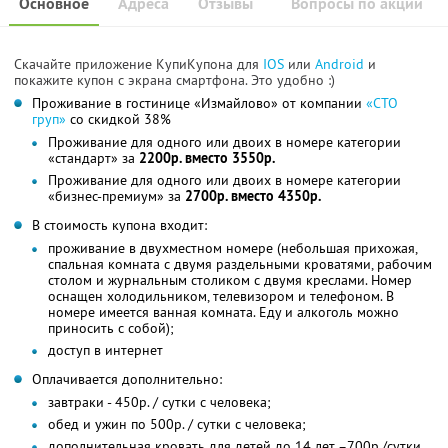
Основное
Адреса
Отзывы
Вопросы по акции
Скачайте приложение КупиКупона для
IOS
или
Android
и
покажите купон с экрана смартфона. Это удобно :)
Проживание в гостинице «Измайлово» от компании
«СТО
груп»
со скидкой 38%
Проживание для одного или двоих в номере категории
«стандарт» за
2200р. вместо 3550р.
Проживание для одного или двоих в номере категории
«бизнес-премиум» за
2700р. вместо 4350р.
В стоимость купона входит:
проживание в двухместном номере (небольшая прихожая,
спальная комната с двумя раздельными кроватями, рабочим
столом и журнальным столиком с двумя креслами. Номер
оснащен холодильником, телевизором и телефоном. В
номере имеется ванная комната. Еду и алкоголь можно
приносить с собой);
доступ в интернет
Оплачивается дополнительно:
завтраки - 450р. / сутки с человека;
обед и ужин по 500р. / сутки с человека;
дополнительная кровать для детей до 14 лет –700р./сутки