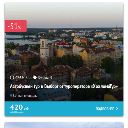
-51
%
02:58:15
Купили:
9
Автобусный тур в Выборг от туроператора «ХохломаТур»
Сенная площадь
420
ПОДРОБНЕЕ
руб.
4230
руб.