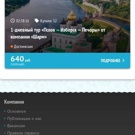
02:58:15
Купили:
12
1-дневный тур «Псков — Изборск — Печоры» от
компании «Шарм»
Достоевская
640
ПОДРОБНЕЕ
руб.
5100
руб.
Компания
Основное
Публикации о нас
Вакансии
Правила сервиса