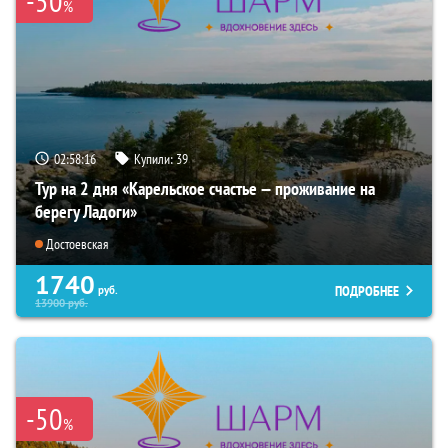
-50
%
02:58:15
Купили:
39
Тур на 2 дня «Карельское счастье — проживание на
берегу Ладоги»
Достоевская
1740
ПОДРОБНЕЕ
руб.
13900
руб.
-50
%