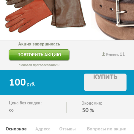
Акция завершилась
11
ПОВТОРИТЬ АКЦИЮ
Купили:
Человек проголосовало: 0
КУПИТЬ
100
руб.
Цена без скидки:
Экономия:
∞
50
%
Основное
Адреса
Отзывы
Вопросы по акции