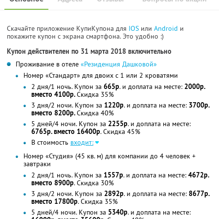
Скачайте приложение КупиКупона для
IOS
или
Android
и
покажите купон с экрана смартфона. Это удобно :)
Купон действителен по 31 марта 2018 включительно
Проживание в отеле
«Резиденция Дашковой»
Номер «Стандарт» для двоих с 1 или 2 кроватями
2 дня/1 ночь. Купон за
665р
. и доплата на месте:
2000р.
вместо 4100р.
Скидка 35%
3 дня/2 ночи. Купон за
1220р
. и доплата на месте:
3700р.
вместо 8200р.
Скидка 40%
5 дней/4 ночи. Купон за
2255р
. и доплата на месте:
6765р. вместо 16400р
. Скидка 45%
В стоимость
входит:
Номер «Студия» (45 кв. м) для компании до 4 человек +
завтраки
2 дня/1 ночь. Купон за
1557р
. и доплата на месте:
4672р.
вместо 8900р
. Скидка 30%
3 дня/2 ночи. Купон за
2892р
. и доплата на месте:
8677р.
вместо 17800р
. Скидка 35%
5 дней/4 ночи. Купон за
5340р
. и доплата на месте: