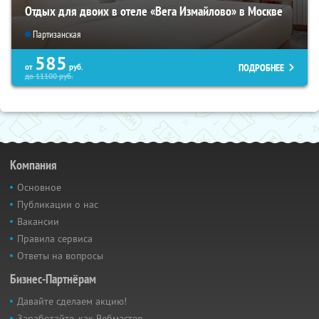
Отдых для двоих в отеле «Вега Измайлово» в Москве
Партизанская
585
ПОДРОБНЕЕ
от
руб.
до
11100
руб.
Компания
Основное
Публикации о нас
Вакансии
Правила сервиса
Ответы на вопросы
Бизнес-Партнёрам
Давайте сделаем акцию!
Заработайте, как Вебмастер