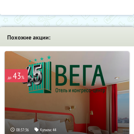
Похожие акции:
43
%
до
08:37:36
Купили:
44