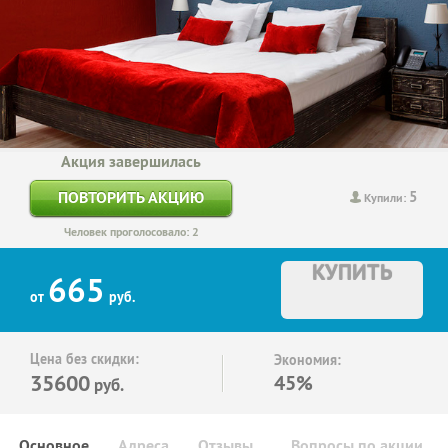
Акция завершилась
5
ПОВТОРИТЬ АКЦИЮ
Купили:
Человек проголосовало: 2
КУПИТЬ
665
от
руб.
Цена без скидки:
Экономия:
35600
45%
руб.
Основное
Адреса
Отзывы
Вопросы по акции