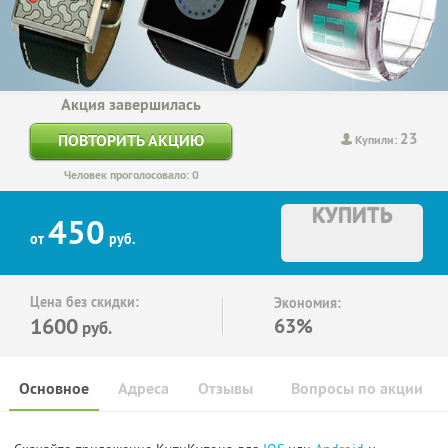
Акция завершилась
23
ПОВТОРИТЬ АКЦИЮ
Купили:
Человек проголосовало: 0
КУПИТЬ
450
от
руб.
Цена без скидки:
Экономия:
1600
63%
руб.
Основное
Адреса
Отзывы
Вопросы по акции