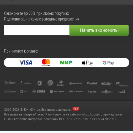
Сэкономьте до 90% при любых покупках
Подпишитесь на самые выгодные предложения
Принимаем к оплате:
2010-2026 © КупиКупон. Все права защищены.
Все права на товарный знак "КупиКупон" и на сайт www.kupikupon.ru принадлежат
OOO «Агентство цифровых решений» ИНН 7705523387, ОГРН 1127747063212