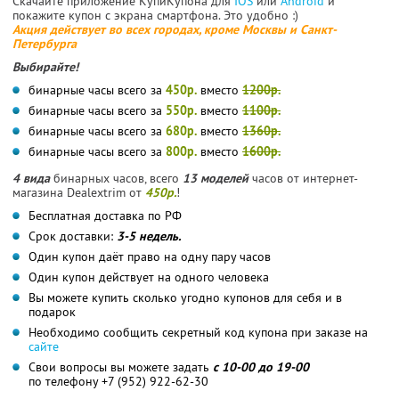
Скачайте приложение КупиКупона для
IOS
или
Android
и
покажите купон с экрана смартфона. Это удобно :)
Акция действует во всех городах, кроме Москвы и Санкт-
Петербурга
Выбирайте!
бинарные часы всего за
450р.
вместо
1200р.
бинарные часы всего за
550р.
вместо
1100р.
бинарные часы всего за
680р.
вместо
1360р.
бинарные часы всего за
800р.
вместо
1600р.
4 вида
бинарных часов, всего
13 моделей
часов от интернет-
магазина Dealextrim от
450р.
!
Бесплатная доставка по РФ
Срок доставки:
3-5 недель.
Один купон даёт право на одну пару часов
Один купон действует на одного человека
Вы можете купить сколько угодно купонов для себя и в
подарок
Необходимо сообщить секретный код купона при заказе на
сайте
Свои вопросы вы можете задать
с 10-00 до 19-00
по телефону +7 (952) 922-62-30