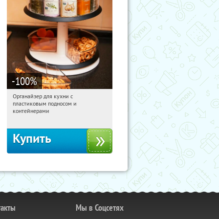
-100
%
Органайзер для кухни с
11:17:30
Получили:
312
пластиковым подносом и
Россия
контейнерами
Купить
такты
Мы в Соцсетях