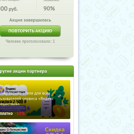
Экономия:
900
90%
руб.
Акция завершилась
ПОВТОРИТЬ АКЦИЮ
Человек проголосовало: 1
ругие акции партнера
нирование отеля для всех
ьзователей сервиса «Яндекс
тешествия»
сплатно
-10%