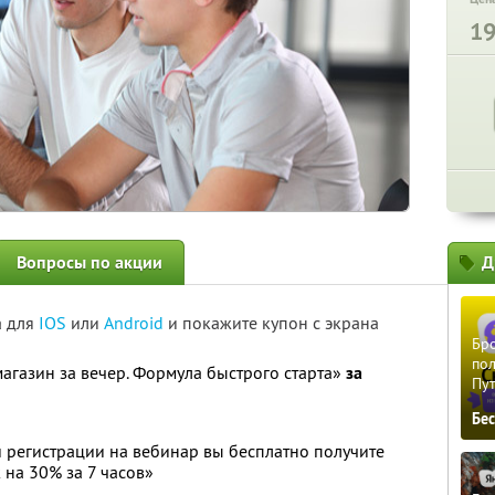
1
Вопросы по акции
Д
а для
IOS
или
Android
и покажите купон с экрана
Бро
пол
агазин за вечер. Формула быстрого старта»
за
Пу
Бе
и регистрации на вебинар вы бесплатно получите
 на 30% за 7 часов»