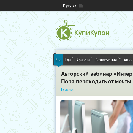
Иркутск
7
2
24
Все
Еда
Красота
Развлечения
Авто
Авторский вебинар «Интерн
Пора переходить от мечты 
Главная