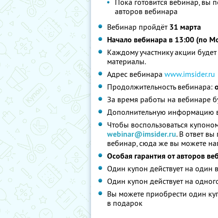
Пока готовится вебинар, вы 
авторов вебинара
Вебинар пройдёт
31 марта
Начало вебинара в 13:00 (по М
Каждому участнику акции будет
материалы.
Адрес вебинара
www.imsider.ru
Продолжительность вебинара:
За время работы на вебинаре б
Дополнительную информацию вы
Чтобы воспользоваться купоном
webinar@imsider.ru
. В ответ в
вебинар, сюда же вы можете на
Особая гарантия от авторов веб
Один купон действует на один 
Один купон действует на одног
Вы можете приобрести один куп
в подарок