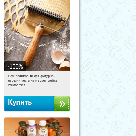
-100
%
Нож роликовый для фигурной
11:17:30
Получили:
266
нарезки теста на маркетплейсе
Россия
Wildberries
Купить