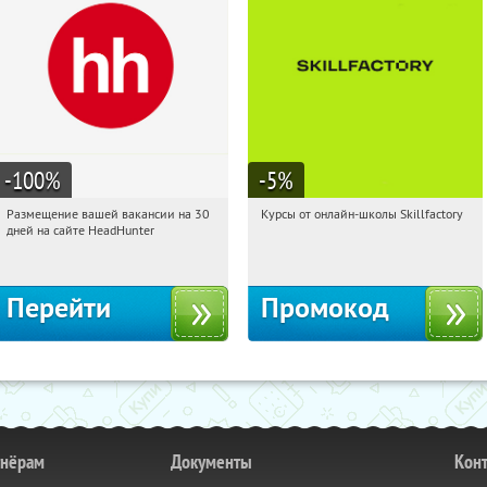
-100
%
-5
%
Размещение вашей вакансии на 30
Курсы от онлайн-школы Skillfactory
11:17:30
Получили:
3
11:17:30
Получи первым!
дней на сайте HeadHunter
Россия
Россия
Перейти
Промокод
тнёрам
Документы
Кон