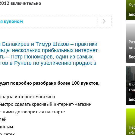
 2012 включительно
Кур
Бе
ся купоном
Ра
 Балакирев и Тимур Шаков – практики
дне
льцы нескольких прибыльных интернет-
ть – Петр Пономарев, один из самых
Бе
ов в Рунете по увеличению продаж в
будет подробно разобрано более 100 пунктов,
Люб
тра
 старта интернет-магазина
Бе
быстро сделать красивый интернет-магазин
с ними договориться на старте
лей
оянным
Пер
«З
х сетях