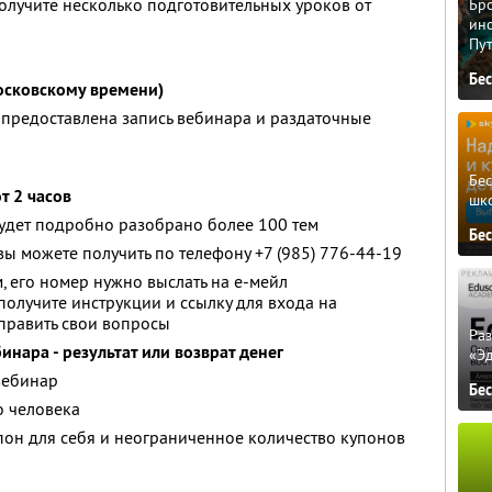
получите несколько подготовительных уроков от
Бро
ино
Пу
Бе
осковскому времени)
 предоставлена запись вебинара и раздаточные
Бе
от 2 часов
шк
удет подробно разобрано более 100 тем
Бе
 можете получить по телефону +7 (985) 776-44-19
, его номер нужно выслать на е-мейл
ы получите инструкции и ссылку для входа на
править свои вопросы
Ра
инара - результат или возврат денег
«Э
вебинар
Бе
о человека
он для себя и неограниченное количество купонов