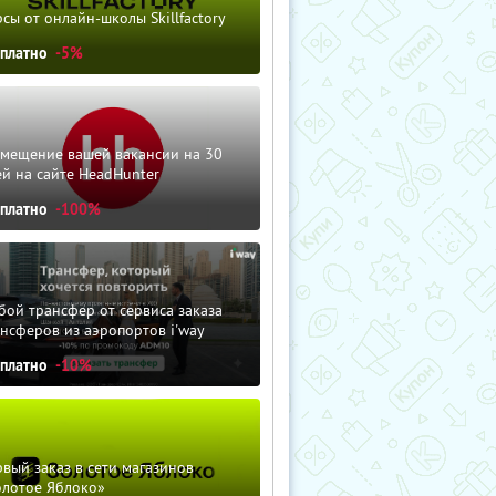
сы от онлайн-школы Skillfactory
сплатно
-5%
змещение вашей вакансии на 30
й на сайте HeadHunter
сплатно
-100%
ой трансфер от сервиса заказа
нсферов из аэропортов i'way
сплатно
-10%
вый заказ в сети магазинов
олотое Яблоко»