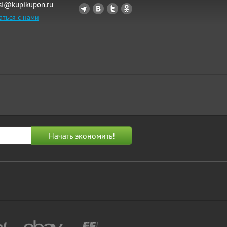
si@kupikupon.ru
аться с нами