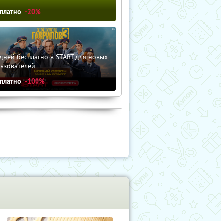
сплатно
-20%
дней бесплатно в START для новых
льзователей
сплатно
-100%