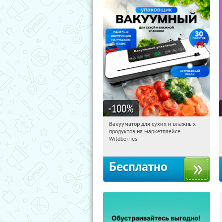
-100
%
Вакууматор для сухих и влажных
11:17:30
Получили:
197
продуктов на маркетплейсе
Россия
Wildberries
Бесплатно