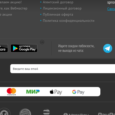
елаем акцию!
Агентский договор
spro
е, как Вебмастер
Лицензионный договор
Связ
е акции
Публичная оферта
Политика конфиденциальности
Ищите скидки поблизости,
не выходя из чата: