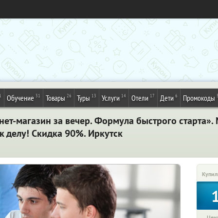
1
31
26
13
14
17
6
Обучение
Товары
Туры
Услуги
Отели
Дети
Промокоды
ет-магазин за вечер. Формула быстрого старта». 
к делу! Скидка 90%. Иркутск
Купил
Цена