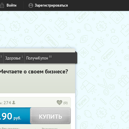
Войти
Зарегистрироваться
53
1
88
Здоровье
ПолучиКупон
Мечтаете о своем бизнесе?
274
(0)
и:
190
КУПИТЬ
руб.
 без скидки: