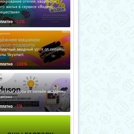
нирование отелей, квартир и
го жилья в сервисе «Яндекс
тешествия»
сплатно
-12%
сплатный вводный урок от онлайн-
олы Skysmart
сплатно
-100%
зличные курсы от онлайн-академии
дюсон»
сплатно
-5%