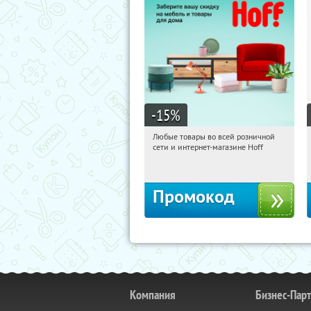
-15
%
Любые товары во всей розничной
11:17:30
Получили:
83
сети и интернет-магазине Hoff
Москва, 1-й Волоколамский проезд,
10с1
Промокод
Компания
Бизнес-Пар