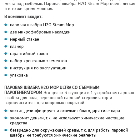
места под мебелью. Паровая швабра H2O Steam Mop очень легкая
и в то же время мощная.
В комплект входит:
паровая швабра H2O Steam Mop
две микрофибровые накладки
мерный стакан
планер
гарантийный талон
набор крепежных элементов
инструкция по эксплуатации
упаковка
ПАРОВАЯ ШВАБРА Н2О MOP ULTRA СО СЪЕМНЫМ
ПАРОГЕНЕРАТОРОМ
Это целых 3 функции в 1 устройстве: паровая
швабра для пола, переносной паровой стерилизатор и
пароочиститель для ковровых покрытий:
чистит, дезинфицирует и освежает благодаря силе пара
экономит деньги, т.к. не использует химические чистящие
средства
безвредно для окружающей среды, т.к. для работы паровой
швабры не требуются химические реагенты