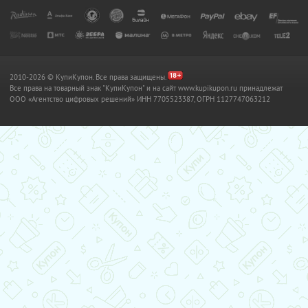
2010-2026 © КупиКупон. Все права защищены.
Все права на товарный знак "КупиКупон" и на сайт www.kupikupon.ru принадлежат
OOO «Агентство цифровых решений» ИНН 7705523387, ОГРН 1127747063212