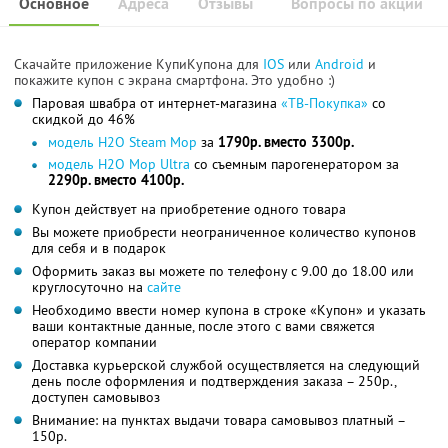
Основное
Адреса
Отзывы
Вопросы по акции
Скачайте приложение КупиКупона для
IOS
или
Android
и
покажите купон с экрана смартфона. Это удобно :)
Паровая швабра от интернет-магазина
«ТВ-Покупка»
со
скидкой до 46%
модель Н2О Steam Mop
за
1790р. вместо 3300р.
модель H2O Mop Ultra
со съемным парогенератором за
2290р. вместо 4100р.
Купон действует на приобретение одного товара
Вы можете приобрести неограниченное количество купонов
для себя и в подарок
Оформить заказ вы можете по телефону с 9.00 до 18.00 или
круглосуточно на
сайте
Необходимо ввести номер купона в строке «Купон» и указать
ваши контактные данные, после этого с вами свяжется
оператор компании
Доставка курьерской службой осуществляется на следующий
день после оформления и подтверждения заказа – 250р.,
доступен самовывоз
Внимание: на пунктах выдачи товара самовывоз платный –
150р.