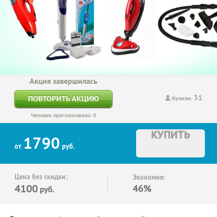
Акция завершилась
31
ПОВТОРИТЬ АКЦИЮ
Купили:
Человек проголосовало: 0
КУПИТЬ
1790
от
руб.
Цена без скидки:
Экономия:
4100
46%
руб.