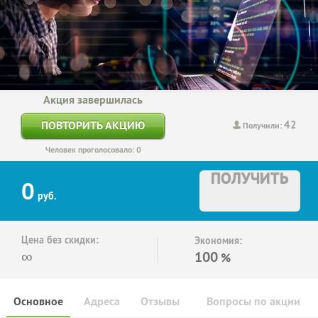
Акция завершилась
42
ПОВТОРИТЬ АКЦИЮ
Получили:
Человек проголосовало: 0
ПОЛУЧИТЬ
0
руб.
Цена без скидки:
Экономия:
∞
100
%
Основное
Адреса
Отзывы
Вопросы по акции