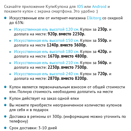
Скачайте приложение КупиКупона для
IOS
или
Android
и
покажите купон с экрана смартфона. Это удобно :)
Искусственные ели от интернет-магазина
Elkitorg
со скидкой
до 63%:
Искусственная ель высотой 120 см.
Купон за
230р.
и
доплата на месте:
920р. вместо 2250р.
Искусственная ель высотой 150 см.
Купон за
350р.
и
доплата на месте
1240р. вместо 3600р.
Искусственная ель высотой 180 см.
Купон за
420р.
и
доплата на месте:
1670р. вместо 4800р.
Искусственная ель высотой 210 см.
Купон за
560р.
и
доплата на месте:
2230р. вместо 7500р.
Искусственная ель высотой 240 см.
Купон за
720р.
и
доплата на месте:
2870р. вместо 8200р.
Купон является первоначальным взносом от общей стоимости
ели. Полную стоимость необходимо доплатить на месте
Купон действует на заказ одной елки
Вы можете приобрести неограниченное количество купонов
для себя и в подарок
Доставка в регионы от 300р. (информацию можно уточнить по
телефону)
Срок доставки: 3-10 дней