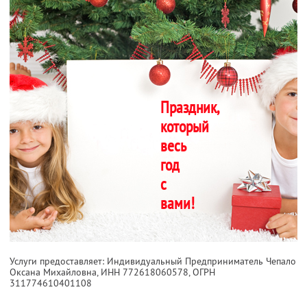
Праздник,
который
весь
год
с
вами!
Услуги предоставляет: Индивидуальный Предприниматель Чепало
Оксана Михайловна,
ИНН 772618060578
, ОГРН
311774610401108