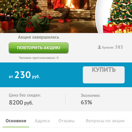
Акция завершилась
583
ПОВТОРИТЬ АКЦИЮ
Купили:
Человек проголосовало: 0
КУПИТЬ
230
от
руб.
Цена без скидки:
Экономия:
8200
63%
руб.
Основное
Адреса
Отзывы
Вопросы по акции