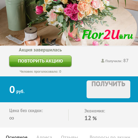
Акция завершилась
87
ПОВТОРИТЬ АКЦИЮ
Получили:
Человек проголосовало: 0
ПОЛУЧИТЬ
0
руб.
Цена без скидки:
Экономия:
∞
12
%
Основное
Адреса
Отзывы
Вопросы по акции