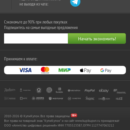
не выходя из чата:
Сэкономьте до 90% при любых покупках
Подпишитесь на самые выгодные предложения
Принимаем к оплате:
2010-2026 © КупиКупон. Все права защищены.
Все права на товарный знак "КупиКупон" и на сайт www.kupikupon.ru принадлежат
OOO «Агентство цифровых решений» ИНН 7705523387, ОГРН 1127747063212