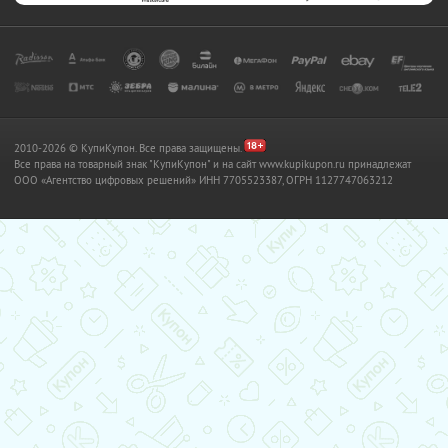
2010-2026 © КупиКупон. Все права защищены.
Все права на товарный знак "КупиКупон" и на сайт www.kupikupon.ru принадлежат
OOO «Агентство цифровых решений» ИНН 7705523387, ОГРН 1127747063212