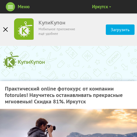
Меню
Иркутск
КупиКупон
Мобильное приложение
Загрузить
ещё удобнее
Практический оnline фотокурс от компании
fotorules! Научитесь останавливать прекрасные
мгновенья! Скидка 81%. Иркутск