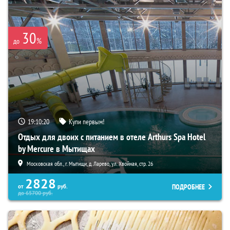
30
%
до
19:10:19
Купи первым!
Отдых для двоих с питанием в отеле Arthurs Spa Hotel
by Mercure в Мытищах
Московская обл., г. Мытищи, д. Ларево, ул. Хвойная, стр. 26
2828
ПОДРОБНЕЕ
от
руб.
до
65700
руб.