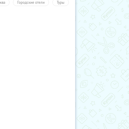
ква
Городские отели
Туры