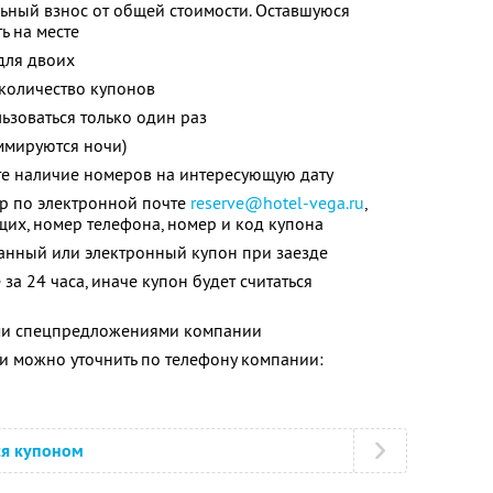
ьный взнос от общей стоимости. Оставшуюся
ь на месте
для двоих
количество купонов
зоваться только один раз
ммируются ночи)
те наличие номеров на интересующую дату
ер по электронной почте
reserve@hotel-vega.ru
,
щих, номер телефона, номер и код купона
анный или электронный купон при заезде
за 24 часа, иначе купон будет считаться
ими спецпредложениями компании
 можно уточнить по телефону компании:
ся купоном