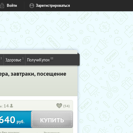
Войти
Зарегистрироваться
53
1
88
Здоровье
ПолучиКупон
ера, завтраки, посещение
14
(54)
и:
640
КУПИТЬ
руб.
 без скидки: