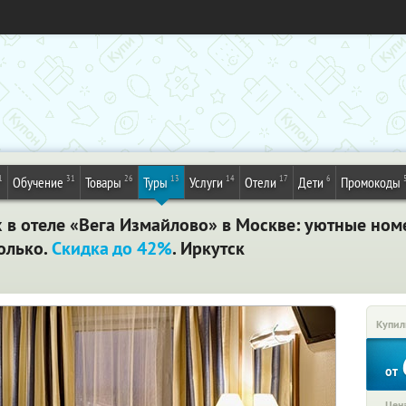
1
31
26
13
14
17
6
Обучение
Товары
Туры
Услуги
Отели
Дети
Промокоды
х в отеле «Вега Измайлово» в Москве: уютные ном
только.
Скидка до 42%
. Иркутск
Купил
от
Цена