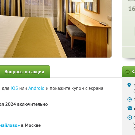
1
Вопросы по акции
К
а для
IOS
или
Android
и покажите купон с экрана
бря 2024 включительно
змайлово»
в Москве