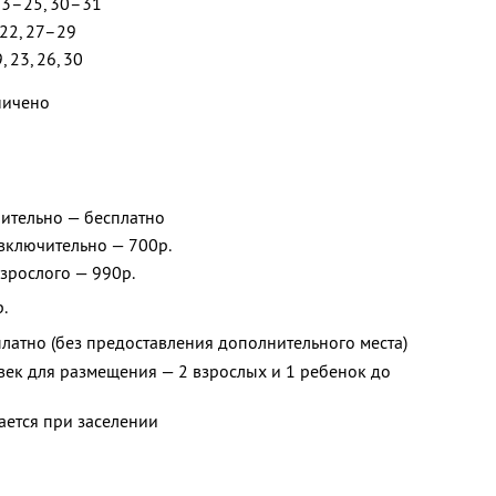
23–25, 30–31
–22, 27–29
, 23, 26, 30
ничено
чительно — бесплатно
 включительно — 700р.
взрослого — 990р.
.
платно (без предоставления дополнительного места)
ек для размещения — 2 взрослых и 1 ребенок до
ается при заселении