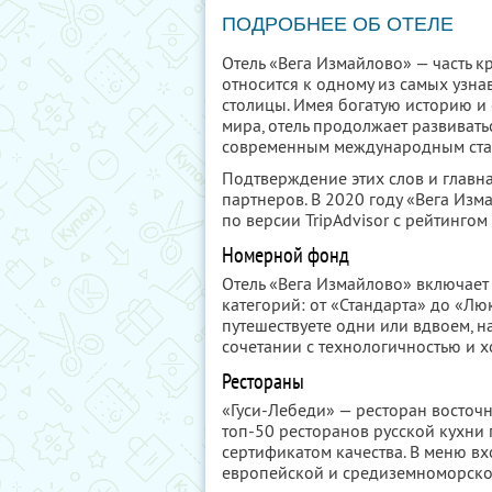
ПОДРОБНЕЕ ОБ ОТЕЛЕ
Отель «Вега Измайлово» — часть к
относится к одному из самых узн
столицы. Имея богатую историю и
мира, отель продолжает развивать
современным международным стан
Подтверждение этих слов и главн
партнеров. В 2020 году «Вега Из
по версии TripAdvisor с рейтингом
Номерной фонд
Отель «Вега Измайлово» включает
категорий: от «Стандарта» до «Лю
путешествуете одни или вдвоем, н
сочетании с технологичностью и х
Рестораны
«Гуси-Лебеди» — ресторан восточ
топ-50 ресторанов русской кухни 
сертификатом качества. В меню вх
европейской и средиземноморско