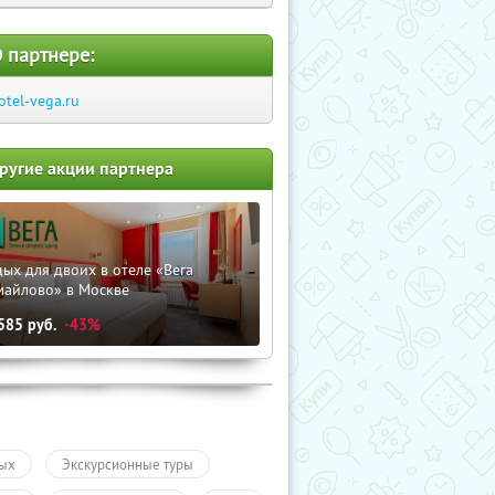
 партнере:
otel-vega.ru
ругие акции партнера
ых для двоих в отеле «Вега
майлово» в Москве
585
руб.
-43%
ых
Экскурсионные туры