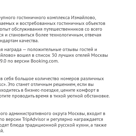
рупного гостиничного комплекса Измайлово,
аваемых и востребованных гостиничных объектов
 опыт обслуживания путешественников со всего
ся и становиться более технологичным, отвечая
дартам качества.
ая награда — положительные отзывы гостей и
майлово» вошел в список 30 лучших отелей Москвы
 9.0 по версии Booking.com.
 в себя большое количество номеров различных
кс». Это станет отличным решением, если вы
аходитесь в бизнес-поездке, цените комфорт в
отите проводить время в тихой уютной обстановке.
ного административного округа Москвы, входит в
по версии TripAdvisor и регулярно награждается
одят блюда традиционной русской кухни, а также
й.