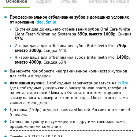
Основное
Адреса
Отзывы
Вопросы по акции
Профессиональное отбеливание зубов в домашних условиях
от компании
Ideal Smile
Система для домашнего отбеливания зубов Oral Care White
Light Teeth Whitening System за
690р. вместо 1600р.
Скидка
57%
2 карандаша для отбеливания зубов Brite Teeth Pro.
790р.
вместо 2000р.
Скидка 61%
4 карандаша для отбеливания зубов Brite Teeth Pro.
1490р.
вместо 4000р.
Скидка 63%
Вы можете приобрести неограниченное количество купонов
для себя и в подарок
Активация купона.
Необходимо зарегистрироваться на
сайте
,
где необходимо указать свою электронную почту, телефон и
адрес для доставки. Нажать «Купить» и в комментариях к
заказу написать номер и секретные коды. После этого с вами
свяжется менеджер
Доставка (150р.) осуществляется «Почтой России» в течение 4-
5 недель
Скидка по купону не суммируется с другими специальными
предложениями компании
Телефон: 8 (3812) 48-19-83