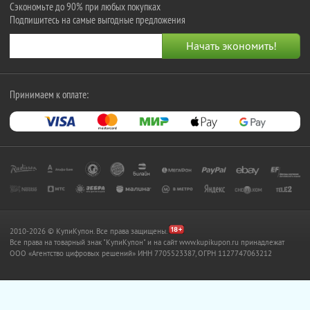
Сэкономьте до 90% при любых покупках
Подпишитесь на самые выгодные предложения
Принимаем к оплате:
2010-2026 © КупиКупон. Все права защищены.
Все права на товарный знак "КупиКупон" и на сайт www.kupikupon.ru принадлежат
OOO «Агентство цифровых решений» ИНН 7705523387, ОГРН 1127747063212