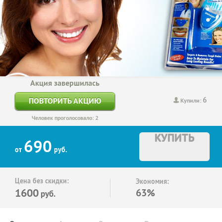
Акция завершилась
6
ПОВТОРИТЬ АКЦИЮ
Купили:
Человек проголосовало: 2
КУПИТЬ
690
от
руб.
Цена без скидки:
Экономия:
1600
63%
руб.