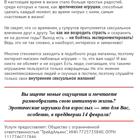
В настоящее время в жизни стало больше простых радостей,
среди которых и такие, как
эротические игрушки
, способные
сделать каждый момент, во время «игры» с ними, самым
счастливым в жизни!
Не секрет, что со временем, у супругов притупляется сексуальное
влечение друг к другу. Так
как же возродить страсть
и сохранить
ее на долгие годы? Выход есть —
не бойтесь экспериментировать!
Ведь это не так сложно, а наоборот, интересно и заманчиво!
Многие стесняются заходить в подобного рода магазины, поэтому
интернет-магазин любовных игрушек — то, что вам надо! И вас
никто не обсмеет и не осудит. Есть люди, считающие, что такими
игрушками пользуются только извращенцы. Но это мнение
закомплексованных людей и скучных в постели, поэтому слушайте
только свое
внутреннее сексуальное желание!
Вы ищете новые ощущения и мечтаете
разнообразить свою интимную жизнь?
Эротические игрушки для взрослых — это для Вас,
особенно, в преддверии 14 февраля!
Услуги предоставляет: Общество с ограниченной
ответственностью "ТрейдАльянс",
ИНН 7725733840
, ОГРН
1117746717846