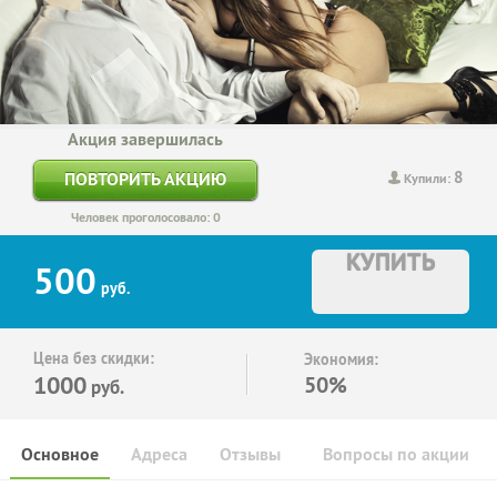
Акция завершилась
8
ПОВТОРИТЬ АКЦИЮ
Купили:
Человек проголосовало: 0
КУПИТЬ
500
руб.
Цена без скидки:
Экономия:
1000
50%
руб.
Основное
Адреса
Отзывы
Вопросы по акции