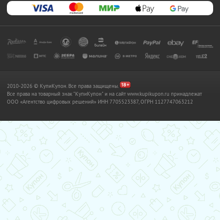
2010-2026 © КупиКупон. Все права защищены.
Все права на товарный знак "КупиКупон" и на сайт www.kupikupon.ru принадлежат
OOO «Агентство цифровых решений» ИНН 7705523387, ОГРН 1127747063212