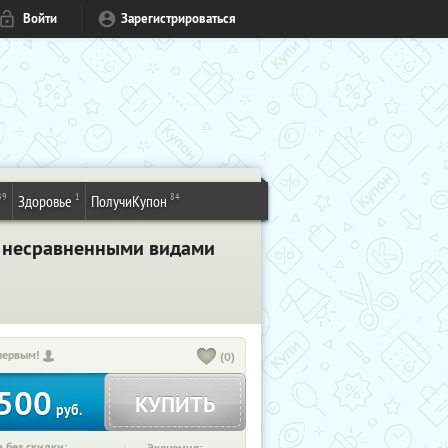
Войти
Зарегистрироваться
49
1
84
Здоровье
ПолучиКупон
и несравненными видами
первым!
(0)
500
КУПИТЬ
руб.
 без скидки: