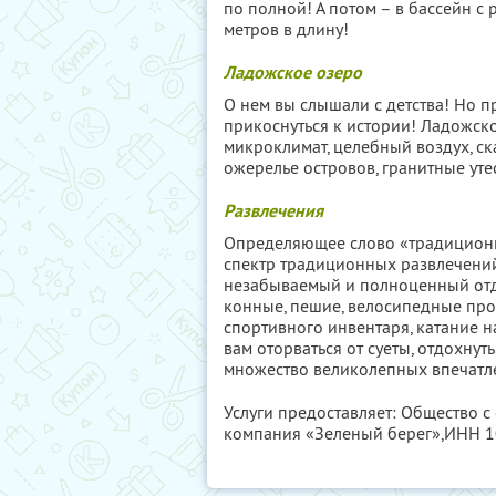
по полной! А потом – в бассейн с р
метров в длину!
Ладожское озеро
О нем вы слышали с детства! Но пр
прикоснуться к истории! Ладожско
микроклимат, целебный воздух, ск
ожерелье островов, гранитные утес
Развлечения
Определяющее слово «традиционн
спектр традиционных развлечений
незабываемый и полноценный отд
конные, пешие, велосипедные про
спортивного инвентаря, катание н
вам оторваться от суеты, отдохнут
множество великолепных впечатл
Услуги предоставляет: Общество с
компания «Зеленый берег»,
ИНН 1