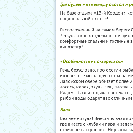
Где будем жить между охотой и 
На базе отдыха «13-й Кордон», к
национальной охоты»!
Расположенный на самом берегу Л
7 двухэтажных отдельно стоящих к
комфортные спальни и гостиные за
кинотеатр!
«Особенности» по-карельски
Речь, безусловно, про охоту и ры
интересные места для охоты на медв
Ладожском озере обитает более 280
лосось, жерех, окунь, лещ, плотва
Рядом с базой отдыха протекают д
рыбой воды одарят вас отличным у
Баня
Без нее никуда! Вместительная ком
где вместе с клубами пара и запа
отличное настроение! Нирваны вы н