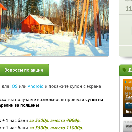
1
Вопросы по акции
Д
а для
IOS
или
Android
и покажите купон с экрана
Бе
ск», вы получаете возможность провести
сутки на
шк
арелии за полцены
Бе
к + 1 час бани
за 3500р. вместо
7000р
.
к + 1 час бани
за 5500р. вместо
11000р
.