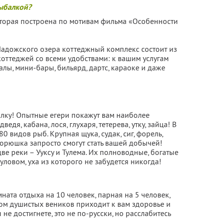
рыбалкой?
оторая построена по мотивам фильма «Особенности
адожского озера коттеджный комплекс состоит из
оттеджей со всеми удобствами: к вашим услугам
лы, мини-бары, бильярд, дартс, караоке и даже
балку! Опытные егери покажут вам наиболее
едя, кабана, лося, глухаря, тетерева, утку, зайца! В
 видов рыб. Крупная щука, судак, сиг, форель,
, корюшка запросто смогут стать вашей добычей!
ве реки – Ууксу и Тулема. Их полноводные, богатые
ловом, уха из которого не забудется никогда!
ната отдыха на 10 человек, парная на 5 человек,
хом душистых веников приходит к вам здоровье и
е достигнете, это не по-русски, но расслабитесь