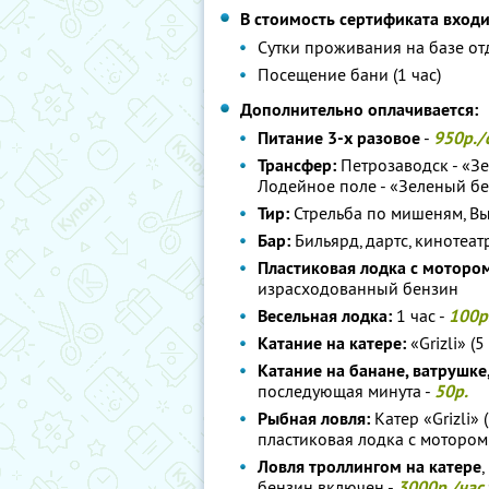
В стоимость сертификата входи
Сутки проживания на базе о
Посещение бани (1 час)
Дополнительно оплачивается:
Питание 3-х разовое
-
950р./
Трансфер:
Петрозаводск - «Зе
Лодейное поле - «Зеленый бе
Тир:
Стрельба по мишеням, Вы
Бар:
Бильярд, дартс, кинотеатр
Пластиковая лодка с моторо
израсходованный бензин
Весельная лодка:
1 час -
100р
Катание на катере:
«Grizli» (5 
Катание на банане, ватрушке
последующая минута -
50р.
Рыбная ловля:
Катер «Grizli» 
пластиковая лодка с мотором 
Ловля троллингом на катере
бензин включен -
3000р./час