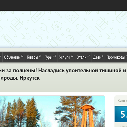
1
31
26
13
12
17
6
Обучение
Товары
Туры
Услуги
Отели
Дети
Промокоды
и за полцены! Насладись упоительной тишиной 
ироды. Иркутск
Купи 
5
Цена