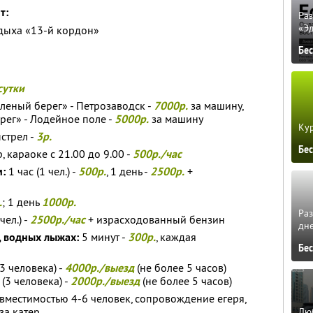
т:
Ра
«Э
тдыха «13-й кордон»
Бе
сутки
леный берег» - Петрозаводск -
7000р.
за машину,
рег» - Лодейное поле -
5000р.
за машину
Кур
стрел -
3р.
Бе
, караоке с 21.00 до 9.00 -
500р./час
м:
1 час (1 чел.) -
500р.
, 1 день -
2500р.
+
.
; 1 день
1000р.
Ра
чел.) -
2500р./час
+ израсходованный бензин
дне
, водных лыжах:
5 минут -
300р.
, каждая
Бе
(3 человека) -
4000р./выезд
(не более 5 часов)
(3 человека) -
2000р./выезд
(не более 5 часов)
, вместимостью 4-6 человек, сопровождение егеря,
за катер
Люб