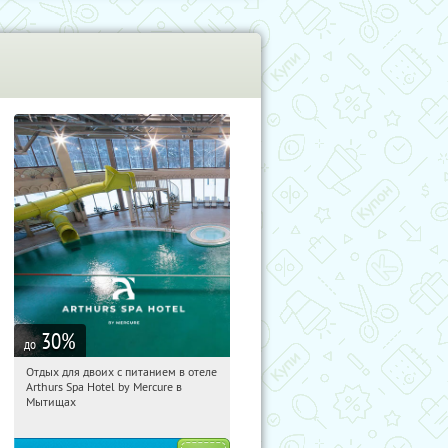
30
%
до
Отдых для двоих с питанием в отеле
18:14:25
Купи первым!
Arthurs Spa Hotel by Mercure в
Московская обл., г. Мытищи, д.
Мытищах
Ларево, ул. Хвойная, стр. 26