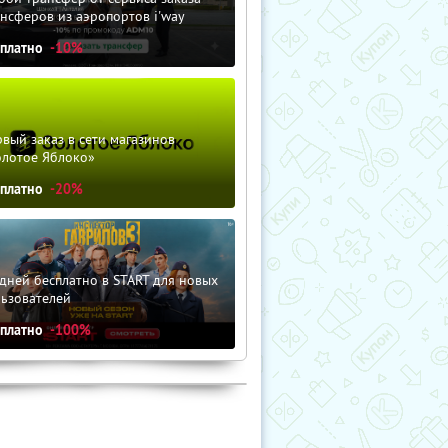
нсферов из аэропортов i'way
сплатно
-10%
вый заказ в сети магазинов
олотое Яблоко»
сплатно
-20%
дней бесплатно в START для новых
льзователей
сплатно
-100%