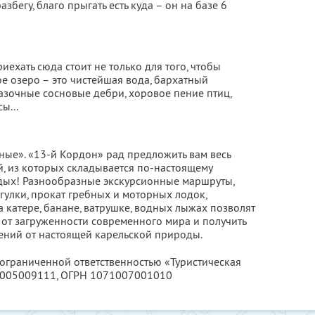
азбегу, благо прыгать есть куда – он на базе 6
иехать сюда стоит не только для того, чтобы
е озеро – это чистейшая вода, бархатный
азочные сосновые дебри, хоровое пение птиц,
ы...
ые». «13-й Кордон» рад предложить вам весь
, из которых складывается по-настоящему
ых! Разнообразные экскурсионные маршруты,
гулки, прокат гребных и моторных лодок,
а катере, банане, ватрушке, водных лыжах позволят
ь от загруженности современного мира и получить
ений от настоящей карельской природы.
 ограниченной ответственностью «Туристическая
005009111
, ОГРН 1071007001010