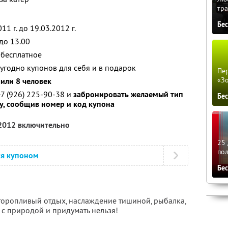
тра
Бе
11 г. до 19.03.2012 г.
до 13.00
 бесплатное
угодно купонов для себя и в подарок
Пер
«З
 или 8 человек
7 (926) 225-90-38 и
забронировать желаемый тип
Бе
у, сообщив номер и код купона
 2012 включительно
25 
по
ся купоном
Бе
еторопливый отдых, наслаждение тишиной, рыбалка,
 с природой и придумать нельзя!