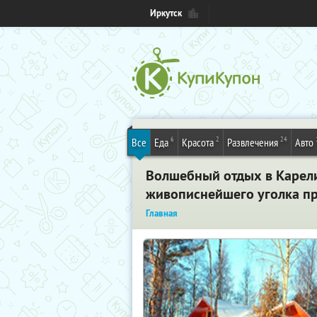
Иркутск
6
2
24
Все
Еда
Красота
Развлечения
Авто
Волшебный отдых в Карели
живописнейшего уголка пр
Главная