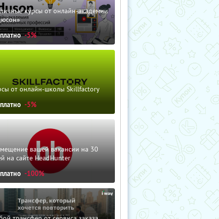
зличные курсы от онлайн-академии
дюсон»
сплатно
-5%
сы от онлайн-школы Skillfactory
сплатно
-5%
змещение вашей вакансии на 30
й на сайте HeadHunter
сплатно
-100%
ой трансфер от сервиса заказа