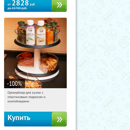
2828
от
руб.
до
65700
руб.
-100
%
Органайзер для кухни с
18:14:25
Получили:
312
пластиковым подносом и
Россия
контейнерами
Купить