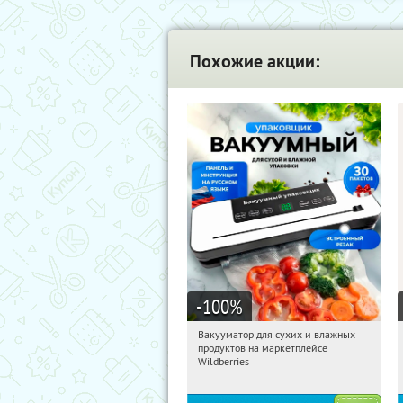
Похожие акции:
-100
%
Вакууматор для сухих и влажных
18:14:25
Получили:
181
продуктов на маркетплейсе
Россия
Wildberries