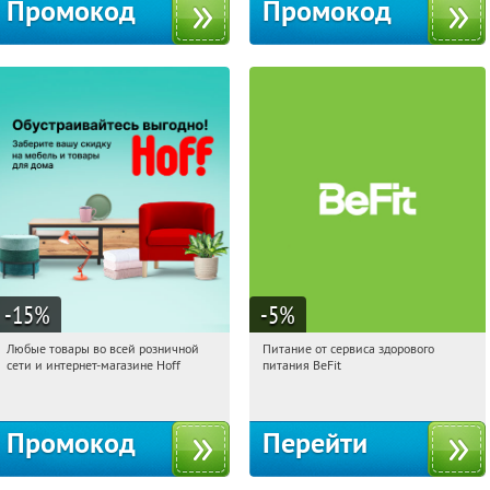
Промокод
Промокод
-15
%
-5
%
Любые товары во всей розничной
Питание от сервиса здорового
18:14:25
Получили:
83
18:14:25
Получи первым!
сети и интернет-магазине Hoff
питания BeFit
Москва, 1-й Волоколамский проезд,
Россия
10с1
Промокод
Перейти