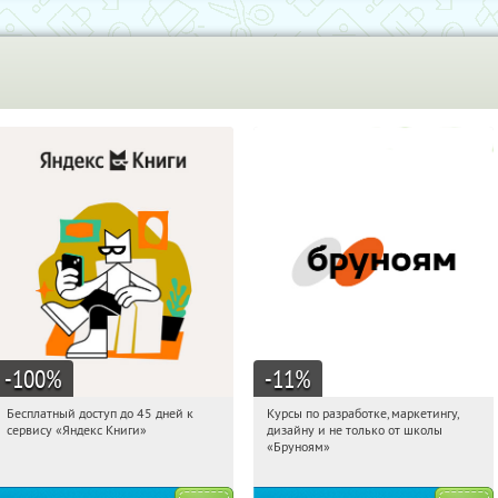
-100
%
-11
%
Бесплатный доступ до 45 дней к
Курсы по разработке, маркетингу,
18:14:25
Получи первым!
18:14:25
Получи первым!
сервису «Яндекс Книги»
дизайну и не только от школы
Россия
Россия
«Бруноям»