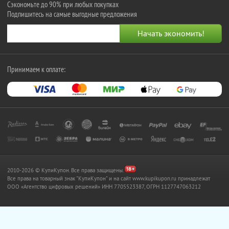
Сэкономьте до 90% при любых покупках
Подпишитесь на самые выгодные предложения
Принимаем к оплате:
2010-2026 © КупиКупон. Все права защищены.
Все права на товарный знак "КупиКупон" и на сайт www.kupikupon.ru принадлежат
OOO «Агентство цифровых решений» ИНН 7705523387, ОГРН 1127747063212