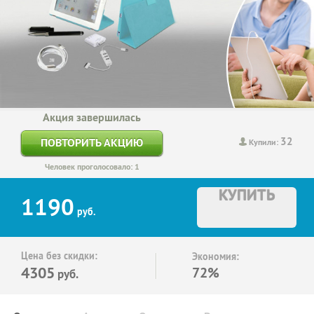
Акция завершилась
32
ПОВТОРИТЬ АКЦИЮ
Купили:
Человек проголосовало: 1
КУПИТЬ
1190
руб.
Цена без скидки:
Экономия:
4305
72%
руб.