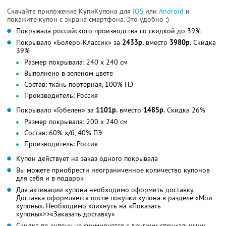
Скачайте приложение КупиКупона для
IOS
или
Android
и
покажите купон с экрана смартфона. Это удобно :)
Покрывала российского производства со скидкой до 39%
Покрывало «Болеро-Классик» за
2433р.
вместо
3980р.
Скидка
39%
Размер покрывала: 240 x 240 см
Выполнено в зеленом цвете
Состав: ткань портерная, 100% ПЭ
Производитель: Россия
Покрывало «Гобелен» за
1101р.
вместо
1485р.
Скидка 26%
Размер покрывала: 200 х 240 см
Состав: 60% х/б, 40% ПЭ
Производитель: Россия
Купон действует на заказ одного покрывала
Вы можете приобрести неограниченное количество купонов
для себя и в подарок
Для активации купона необходимо оформить доставку.
Доставка оформляется после покупки купона в разделе «Мои
купоны». Необходимо кликнуть на «Показать
купоны»>>«Заказать доставку»
Скидка по купону не суммируется с другими специальными