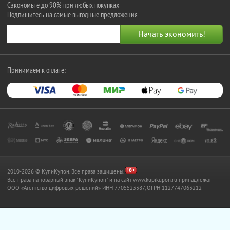
Сэкономьте до 90% при любых покупках
Подпишитесь на самые выгодные предложения
Принимаем к оплате:
2010-2026 © КупиКупон. Все права защищены.
Все права на товарный знак "КупиКупон" и на сайт www.kupikupon.ru принадлежат
OOO «Агентство цифровых решений» ИНН 7705523387, ОГРН 1127747063212