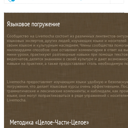
Языковое погружение
Сообщество на Livemocha состоит из различных лингвистов-энтузи
языковых экспертов, других людей, изучающих языки и носителей 
своим языком и культурным наследием. Члены сообщества помогаю
миллиардами способов: они оставляют комментарии в ответ на в
мини-уроки, практикуют разговорные навыки при помощи текстов
видеочатов, делятся знаниями о своей культуре и дают возможно
навыки на практике, а также предоставляют столь необходимую п
Livemocha предоставляет изучающим языки удобную и безопасную
погружения, что делает языковые курсы очень эффективными. Посл
грамматические и лексические компоненты, и наблюдали, как пр
языке, они могут попрактиковаться в ряде упражнений с носителя
Livemocha.
Методика «Целое-Части-Целое»