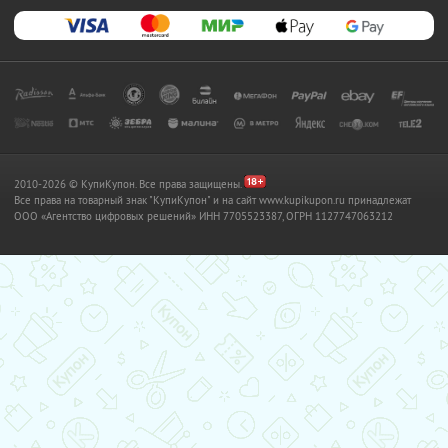
2010-2026 © КупиКупон. Все права защищены.
Все права на товарный знак "КупиКупон" и на сайт www.kupikupon.ru принадлежат
OOO «Агентство цифровых решений» ИНН 7705523387, ОГРН 1127747063212