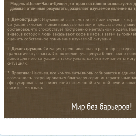
Модель «Целое-Части-Целое», которая постоянно используется 
дающая отличные результаты, разделяет изучаемое явление на т
1.
Демонстрация:
Изучающий язык смотрит и / или слушает, как ра
Ситуация включает новые языковые навыки и представлена учаще
обстановке, что способствует построению ментальной модели. Н
видео, в котором люди заказывают кофе в кафе, а затем выполняе
оценить собственное понимание изучаемой ситуации.
2.
Деконструкция:
Ситуация, представленная в разговоре, разделя
грамматическую части. Это позволяет учащемуся более полно пон
новой для него ситуации, а также узнать, как эти компоненты мог
ситуациях.
3.
Практика:
Наконец, все компоненты вновь собираются в единое 
возможность потренироваться благодаря серии интерактивных зан
сфокусированы на применении письменной и устной речи и вовл
носителями языка.
Мир без барьеров!