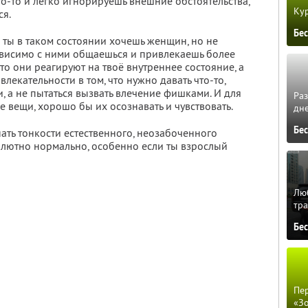
о-то и легко игнорируешь внешние обстоятельства,
Кур
ся.
Бе
о ты в таком состоянии хочешь женщин, но не
зависимо с ними общаешься и привлекаешь более
то они реагируют на твоё внутреннее состояние, а
екательности в том, что нужно давать что-то,
 а не пытаться вызвать влечение фишками. И для
Ра
е вещи, хорошо бы их осознавать и чувствовать.
дне
Бе
знать тонкости естественного, неозабоченного
олютно нормально, особенно если ты взрослый
Люб
тра
Бе
Пер
«З