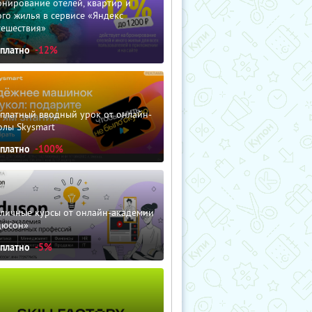
нирование отелей, квартир и
го жилья в сервисе «Яндекс
тешествия»
сплатно
-12%
сплатный вводный урок от онлайн-
олы Skysmart
сплатно
-100%
зличные курсы от онлайн-академии
дюсон»
сплатно
-5%