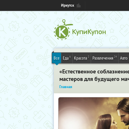
Иркутск
6
2
24
Все
Еда
Красота
Развлечения
Авто
«Естественное соблазнени
мастеров для будущего ма
Главная