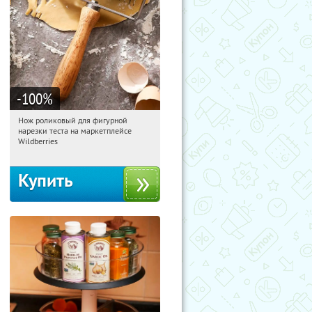
-100
%
Нож роликовый для фигурной
07:21:37
Получили:
266
нарезки теста на маркетплейсе
Россия
Wildberries
Купить