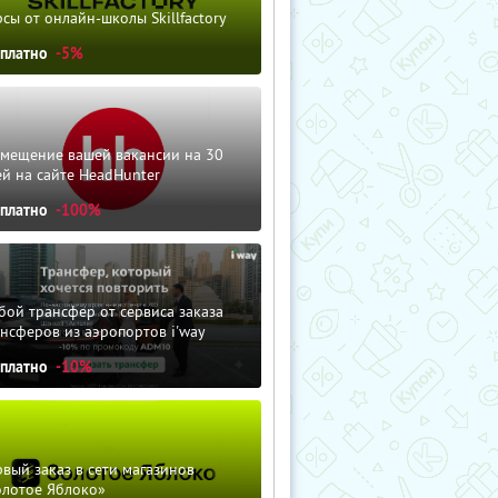
сы от онлайн-школы Skillfactory
сплатно
-5%
змещение вашей вакансии на 30
й на сайте HeadHunter
сплатно
-100%
ой трансфер от сервиса заказа
нсферов из аэропортов i'way
сплатно
-10%
вый заказ в сети магазинов
олотое Яблоко»