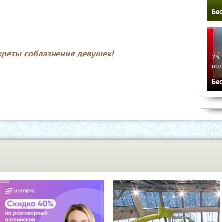
Бе
екреты соблазнения девушек!
25 
по
Бе