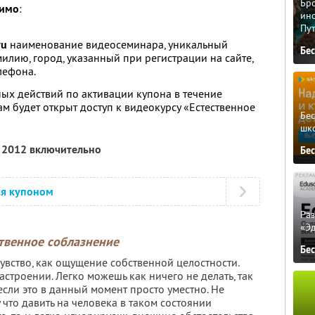
Бро
димо
:
ино
Пу
ru
наименование видеосеминара, уникальный
Бе
илию, город, указанный при регистрации на сайте,
лефона.
ых действий по активации купона в течение
м будет открыт доступ к видеокурсу «Естественное
Бе
шк
я 2012 включительно
Бе
ся купоном
Ра
«Э
твенное соблазнение
Бе
увство, как ощущение собственной целостности.
строении. Легко можешь как ничего не делать, так
если это в данный момент просто уместно. Не
у что давить на человека в таком состоянии