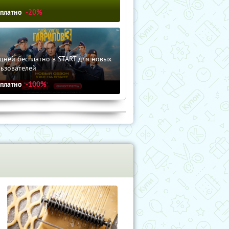
сплатно
-20%
дней бесплатно в START для новых
льзователей
сплатно
-100%