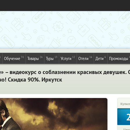
1
31
26
13
12
16
6
Обучение
Товары
Туры
Услуги
Отели
Дети
Промокоды
е» – видеокурс о соблазнении красивых девушек. 
чо! Скидка 90%. Иркутск
Купил
Цена