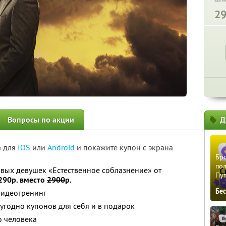
2
Вопросы по акции
Д
а для
IOS
или
Android
и покажите купон с экрана
Бро
пол
вых девушек «Естественное соблазнение» от
Пу
 290р. вместо
2900
р.
Бе
видеотренинг
угодно купонов для себя и в подарок
о человека