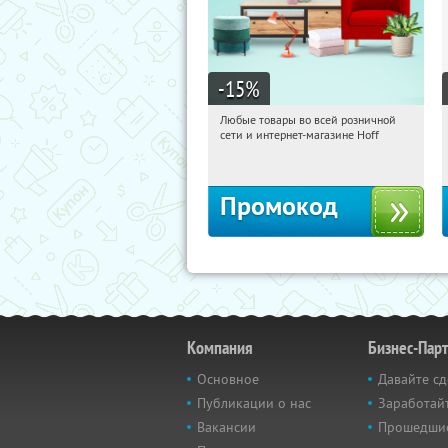
-15
%
Любые товары во всей розничной
07:21:37
Получили:
83
сети и интернет-магазине Hoff
Москва, 1-й Волоколамский проезд,
10с1
Промокод
Компания
Бизнес-Пар
Основное
Давайте сд
Публикации о нас
Заработайт
Вакансии
Прошедши