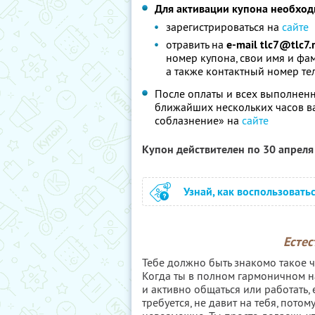
Для активации купона необхо
зарегистрироваться на
сайте
отравить на
e-mail tlc7@tlc7.
номер купона, свои имя и фам
а также контактный номер те
После оплаты и всех выполненн
ближайших нескольких часов ва
соблазнение» на
сайте
Купон действителен по 30 апрел
Узнай, как воспользовать
Естес
Тебе должно быть знакомо такое ч
Когда ты в полном гармоничном на
и активно общаться или работать, 
требуется, не давит на тебя, потом