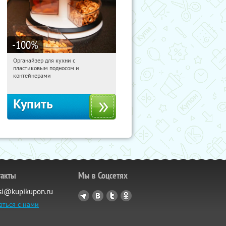
-100
%
Органайзер для кухни с
07:21:37
Получили:
312
пластиковым подносом и
Россия
контейнерами
Купить
такты
Мы в Соцсетях
si@kupikupon.ru
аться с нами