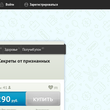
Войти
Зарегистрироваться
48
1
83
Здоровье
ПолучиКупон
Секреты от признанных
41
(0)
и:
290
КУПИТЬ
руб.
 без скидки: