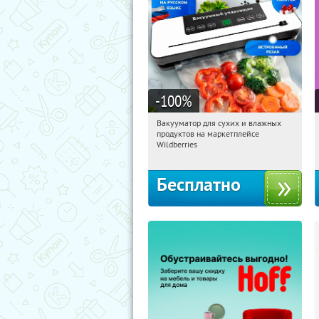
-100
%
Вакууматор для сухих и влажных
07:21:37
Получили:
191
продуктов на маркетплейсе
Россия
Wildberries
Бесплатно