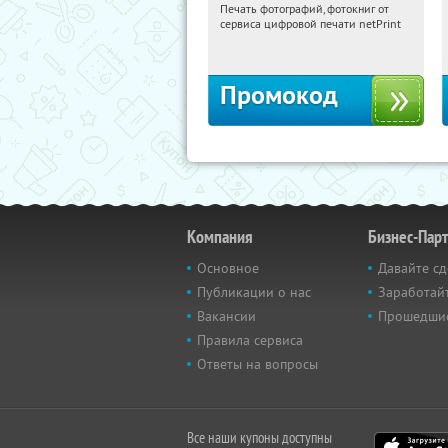
Печать фотографий, фотокниг от
18:18:10
Получили:
4
сервиса цифровой печати netPrint
Россия
Промокод
Компания
Бизнес-Пар
Основное
Давайте сд
Публикации о нас
Заработайт
Вакансии
Прошедши
Правила сервиса
Ответы на вопросы
Все наши купоны доступны