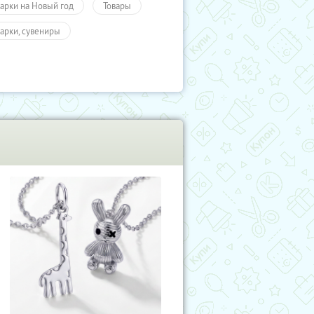
арки на Новый год
Товары
арки, сувениры