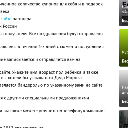
ченное количество купонов для себя и в подарок
Ра
овека
«Э
а
сайте
партнера
Бе
й России
са получателя. Все поздравления будут отправлены
равлены в течение 3-х дней с момента поступления
Кур
е записывается и отправляется вам на
Бе
айте. Укажите имя, возраст, пол ребенка, а также
 вы хотели бы услышать от Деда Мороза
авляется бандеролью по указанному вами на сайте
Ра
дне
тся с другими специальными предложениями
Бе
 вы также можете уточнить по телефону компании:
Люб
ря 2012 включительно