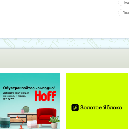
Под
Под