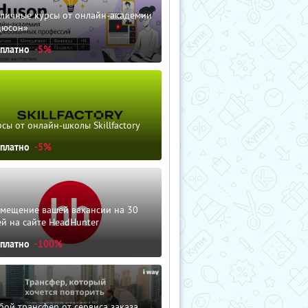
зличные курсы от онлайн-академии
дюсон»
сплатно
-5%
сы от онлайн-школы Skillfactory
сплатно
-5%
змещение вашей вакансии на 30
й на сайте HeadHunter
сплатно
-100%
ой трансфер от сервиса заказа