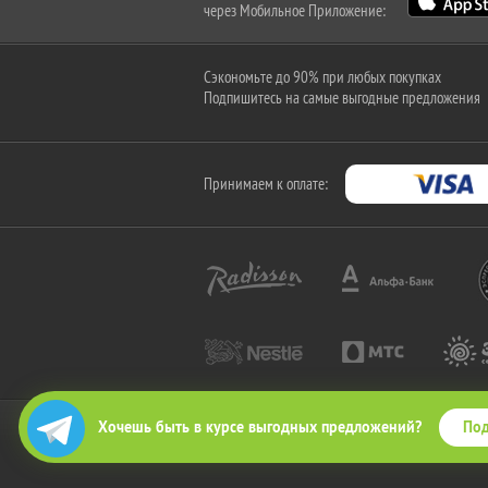
через Мобильное Приложение:
Сэкономьте до 90% при любых покупках
Подпишитесь на самые выгодные предложения
Принимаем к оплате:
Под
Хочешь быть в курсе выгодных предложений?
2010-2026 © КупиКупон. Все права защищены.
Все права на товарный знак "КупиКупон" и на сайт