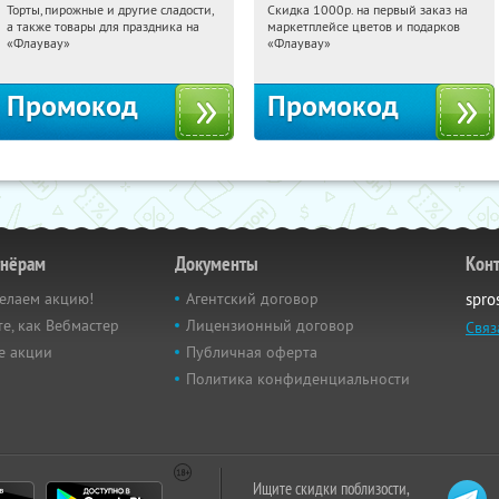
Торты, пирожные и другие сладости,
Скидка 1000р. на первый заказ на
18:18:10
Получили:
6
18:18:10
Получили:
18
а также товары для праздника на
маркетплейсе цветов и подарков
Россия
Россия
«Флаувау»
«Флаувау»
Промокод
Промокод
тнёрам
Документы
Кон
елаем акцию!
Агентский договор
spro
е, как Вебмастер
Лицензионный договор
Связ
е акции
Публичная оферта
Политика конфиденциальности
Ищите скидки поблизости,