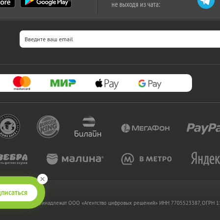
не выходя из чата:
писаться
 www.kupikupon.ru принадлежат OOO «Агентство цифровых решений» ИНН 7705523387, ОГРН