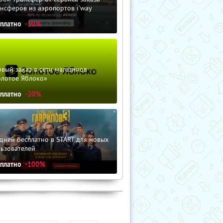
нсферов из аэропортов i'way
сплатно
-10%
вый заказ в сети магазинов
олотое Яблоко»
сплатно
-20%
дней бесплатно в START для новых
льзователей
сплатно
-100%