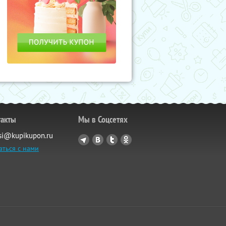
такты
Мы в Соцсетях
si@kupikupon.ru
аться с нами