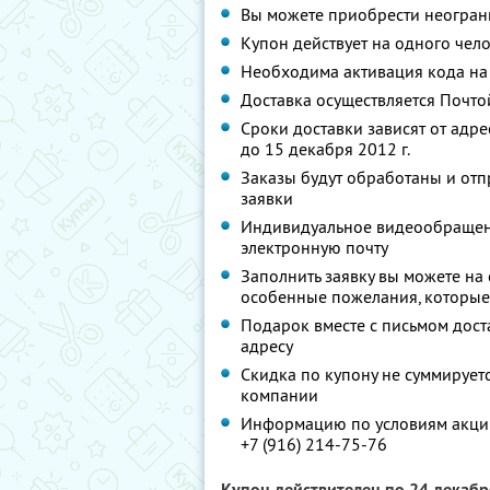
Вы можете приобрести неограни
Купон действует на одного чел
Необходима активация кода н
Доставка осуществляется Почто
Сроки доставки зависят от адре
до 15 декабря 2012 г.
Заказы будут обработаны и отп
заявки
Индивидуальное видеообращени
электронную почту
Заполнить заявку вы можете на с
особенные пожелания, которые
Подарок вместе с письмом дост
адресу
Скидка по купону не суммируе
компании
Информацию по условиям акции
+7 (916) 214-75-76
Купон действителен по 24 декаб