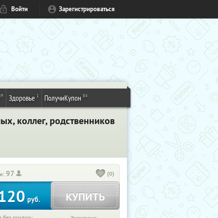
Войти
Зарегистрироваться
49
1
84
Здоровье
ПолучиКупон
ых, коллег, родственников
97
(0)
и:
120
КУПИТЬ
руб.
 без скидки: