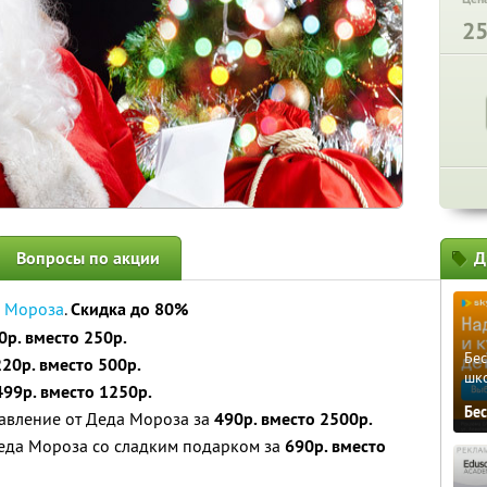
2
Вопросы по акции
Д
 Мороза
.
Скидка до 80%
0р. вместо 250р.
Бе
220р. вместо 500р.
шк
499р. вместо 1250р.
Бе
авление от Деда Мороза за
490р. вместо 2500р.
еда Мороза со сладким подарком за
690р. вместо