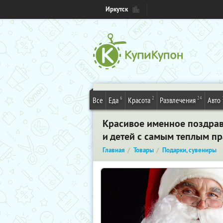
Иркутск
6
2
24
Все
Еда
Красота
Развлечения
Авто
Красивое именное поздрав
и детей с самым теплым п
Главная
Товары
Подарки, сувениры