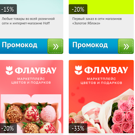
-15
%
-20
%
Любые товары во всей розничной
Первый заказ в сети магазинов
18:18:10
Получили:
83
18:18:10
Получи первым!
сети и интернет-магазине Hoff
«Золотое Яблоко»
Москва, 1-й Волоколамский проезд,
Россия
10с1
Промокод
Промокод
-20
%
-33
%