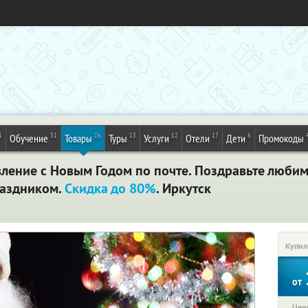
1
31
26
13
12
17
6
Обучение
Товары
Туры
Услуги
Отели
Дети
Промокоды
ление с Новым Годом по почте. Поздравьте любим
раздником.
Скидка до 80%
. Иркутск
Купил
от
Цена