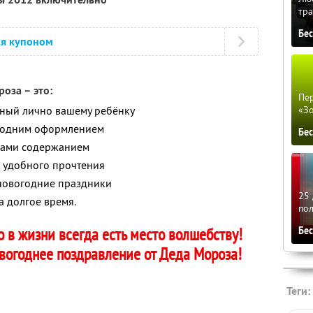
тра
Бе
ся купоном
оза – это:
Пер
нный лично вашему ребёнку
«З
огодним оформлением
Бе
вами содержанием
 удобного прочтения
 новогодние праздники
25 
 долгое время.
по
о в жизни всегда есть место волшебству!
Бе
огоднее поздравление от Деда Мороза!
Теги: