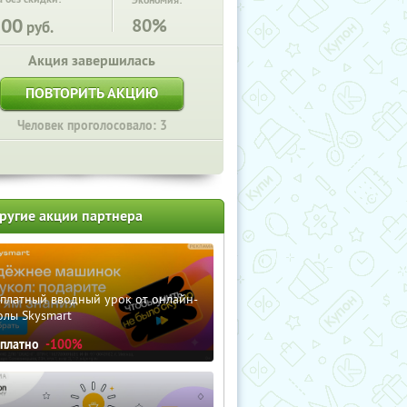
Экономия:
500
80%
руб.
Акция завершилась
ПОВТОРИТЬ АКЦИЮ
Человек проголосовало: 3
ругие акции партнера
сплатный вводный урок от онлайн-
олы Skysmart
сплатно
-100%