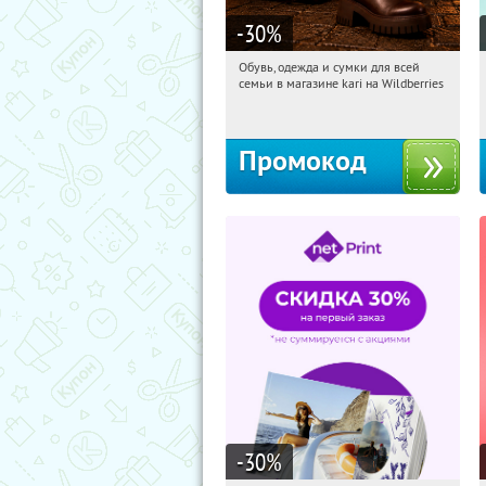
-30
%
Обувь, одежда и сумки для всей
18:18:10
Получили:
30
семьи в магазине kari на Wildberries
Россия
Промокод
-30
%