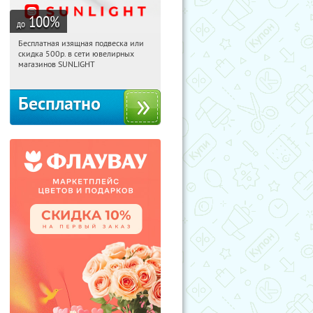
100
%
до
Бесплатная изящная подвеска или
18:18:10
Получили:
73
скидка 500р. в сети ювелирных
Россия
магазинов SUNLIGHT
Бесплатно