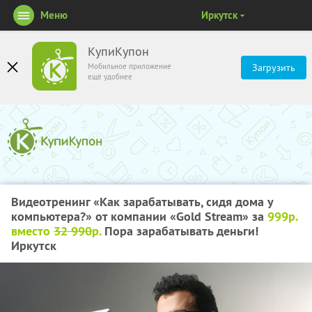
Меню
Иркутск
КупиКупон
Мобильное приложение
Загрузить
ещё удобнее
Видеотренинг «Как зарабатывать, сидя дома у
компьютера?» от компании «Gold Stream» за
999р.
вместо
32 990
р.
Пора зарабатывать деньги!
Иркутск