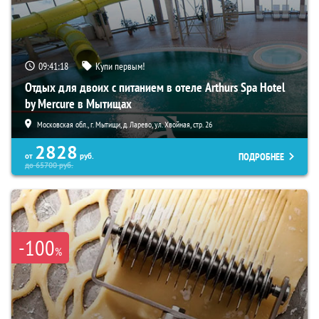
09:41:17
Купи первым!
Отдых для двоих с питанием в отеле Arthurs Spa Hotel
by Mercure в Мытищах
Московская обл., г. Мытищи, д. Ларево, ул. Хвойная, стр. 26
2828
ПОДРОБНЕЕ
от
руб.
до
65700
руб.
-100
%