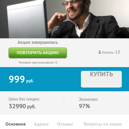
Акция завершилась
13
ПОВТОРИТЬ АКЦИЮ
Купили:
Человек проголосовало: 0
КУПИТЬ
999
руб.
Цена без скидки:
Экономия:
32990
97%
руб.
Основное
Адреса
Отзывы
Вопросы по акции