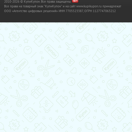
2010-2026 © КупиКупон. Все права защищены.
Все права на товарный знак "КупиКупон" и на сайт www.kupikupon.ru принадлежат
OOO «Агентство цифровых решений» ИНН 7705523387, ОГРН 1127747063212