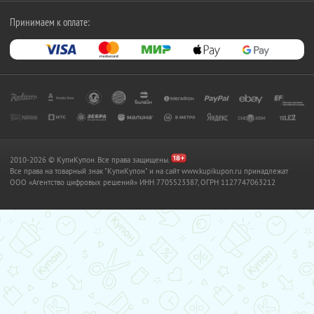
Принимаем к оплате:
2010-2026 © КупиКупон. Все права защищены.
Все права на товарный знак "КупиКупон" и на сайт www.kupikupon.ru принадлежат
OOO «Агентство цифровых решений» ИНН 7705523387, ОГРН 1127747063212