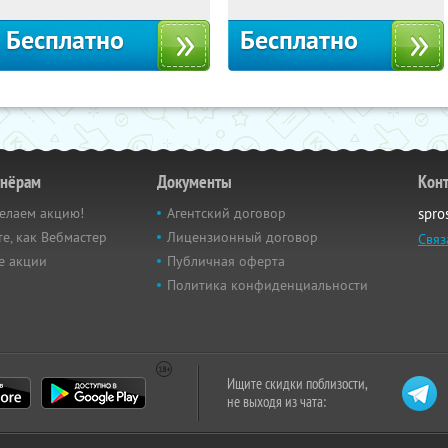
Бесплатно
Бесплатно
тнёрам
Документы
Кон
елаем акцию!
Агентский договор
spro
е, как Вебмастер
Лицензионный договор
Связ
е акции
Публичная оферта
Политика конфиденциальности
Ищите скидки поблизости,
не выходя из чата: