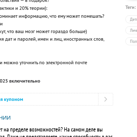
вольствия — в подарок!
Теги:
ктики и 20% теории):
поминает информацию, что ему может помешать?
Дет
ти
Лич
ут, что ваш мозг может гораздо больше)
 дат и паролей, имен и лиц, иностранных слов,
Пол
Дру
 можно уточнить по электронной почте
2025 включительно
ся купоном
НИИ
ает на пределе возможностей? На самом деле вы
ал. Даже не представляете, какие способности в вас