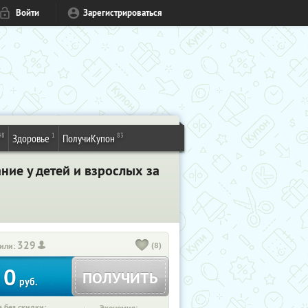
Войти
Зарегистрироваться
48
1
83
Здоровье
ПолучиКупон
ние у детей и взрослых за
329
(8)
или:
0
ПОЛУЧИТЬ
руб.
 без скидки: