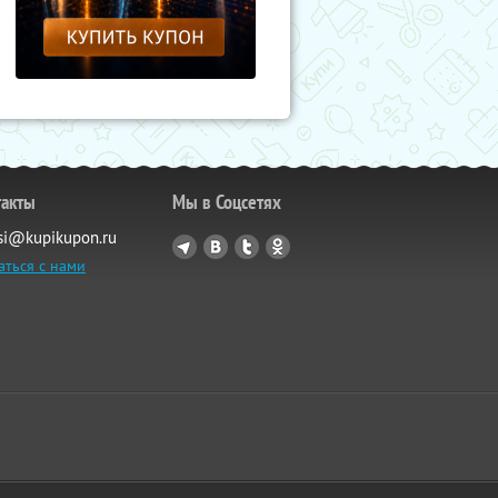
такты
Мы в Соцсетях
si@kupikupon.ru
аться с нами