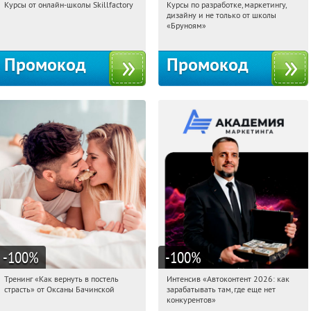
Курсы от онлайн-школы Skillfactory
Курсы по разработке, маркетингу,
04:00:17
Получи первым!
04:00:17
Получи первым!
дизайну и не только от школы
Россия
Россия
«Бруноям»
Промокод
Промокод
-100
%
-100
%
Тренинг «Как вернуть в постель
Интенсив «Автоконтент 2026: как
04:00:17
Получили:
16
04:00:17
Получили:
4
страсть» от Оксаны Бачинской
зарабатывать там, где еще нет
Россия
Россия
конкурентов»