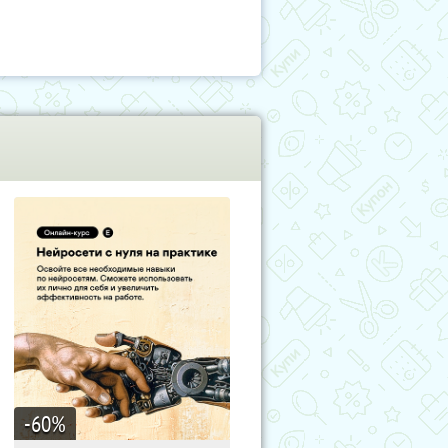
-60
%