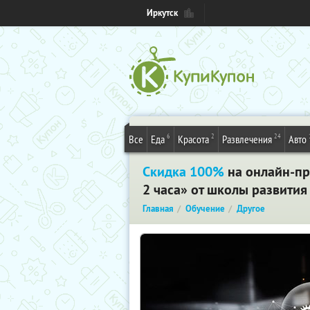
Иркутск
6
2
24
Все
Еда
Красота
Развлечения
Авто
Скидка 100%
на онлайн-пр
2 часа» от школы развити
Главная
Обучение
Другое