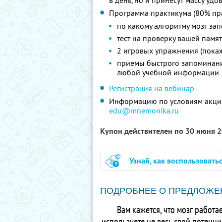
в день, но и принесут массу удо
Программа практикума (80% пра
по какому алгоритму мозг за
тест на проверку вашей памя
2 игровых упражнения (покаж
приемы быстрого запоминания
любой учебной информации
Регистрация на вебинар
Информацию по условиям акции
edu@mnemonika.ru
Купон действителен по 30 июня 
Узнай, как воспользовать
ПОДРОБНЕЕ О ПРЕДЛОЖЕ
Вам кажется, что мозг работ
используете не весь свой потенци