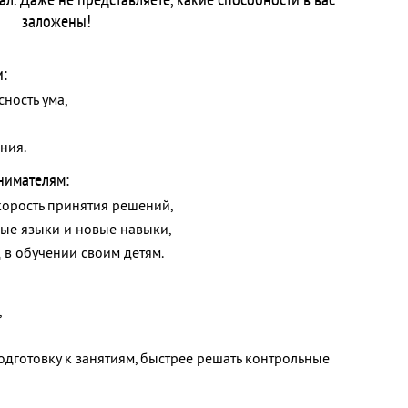
заложены!
и:
сность ума,
ния.
нимателям:
корость принятия решений,
ные языки и новые навыки,
 в обучении своим детям.
,
одготовку к занятиям, быстрее решать контрольные