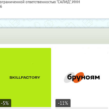
 ограниченной ответственностью “САЛИД”,
ИНН
76
-5
%
-11
%