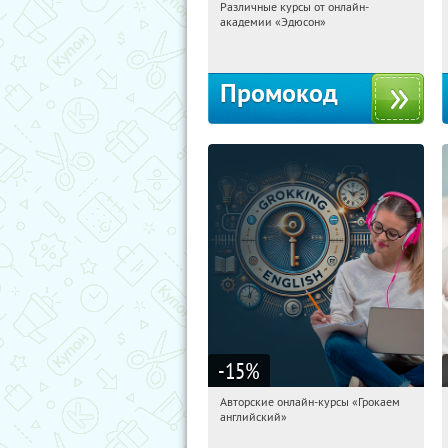
Различные курсы от онлайн-
04:00:17
Получили:
2
академии «Эдюсон»
Россия
Промокод
-15
%
Авторские онлайн-курсы «Грокаем
04:00:17
Получили:
4
английский»
Россия