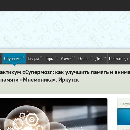
1
31
25
13
12
16
6
Обучение
Товары
Туры
Услуги
Отели
Дети
Промокоды
актикум «Супермозг: как улучшить память и внима
я памяти «Мнемоника». Иркутск
Получ
Цена