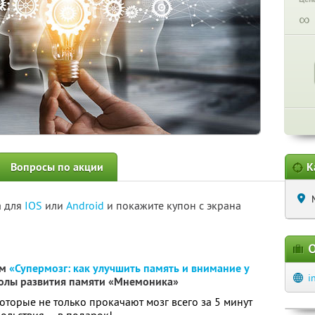
∞
Вопросы по акции
К
а для
IOS
или
Android
и покажите купон с экрана
О
ум
«Супермозг: как улучшить память и внимание у
i
олы развития памяти «Мнемоника»
оторые не только прокачают мозг всего за 5 минут