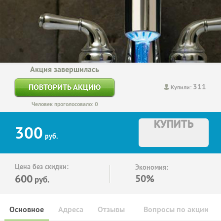
Акция завершилась
311
ПОВТОРИТЬ АКЦИЮ
Купили:
Человек проголосовало: 0
КУПИТЬ
300
руб.
Цена без скидки:
Экономия:
600
50%
руб.
Основное
Адреса
Отзывы
Вопросы по акции