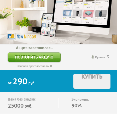
Акция завершилась
3
ПОВТОРИТЬ АКЦИЮ
Купили:
Человек проголосовало: 0
КУПИТЬ
290
от
руб.
Цена без скидки:
Экономия:
25000
90%
руб.