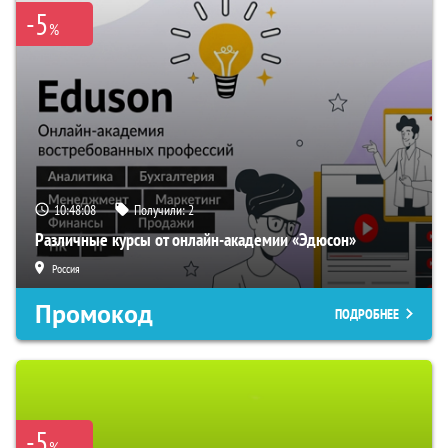
-5
%
10:48:07
Получили:
2
Различные курсы от онлайн-академии «Эдюсон»
Россия
Промокод
ПОДРОБНЕЕ
-5
%