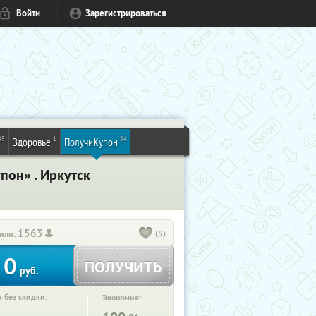
Войти
Зарегистрироваться
49
1
84
Здоровье
ПолучиКупон
пон» . Иркутск
1563
(5)
или:
0
ПОЛУЧИТЬ
руб.
 без скидки:
Экономия: