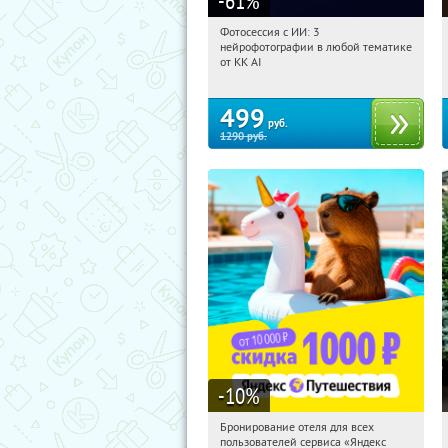
-61
%
Фотосессия с ИИ: 3
10:37:48
Купили:
81
нейрофотографии в любой тематике
Россия
от KK AI
499
руб.
1290
руб.
-10
%
Бронирование отеля для всех
10:37:48
Получили:
7
пользователей сервиса «Яндекс