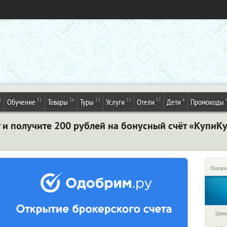
1
31
26
13
12
17
6
Обучение
Товары
Туры
Услуги
Отели
Дети
Промокоды
и получите 200 рублей на бонусный счёт «КупиКу
Получ
Цена