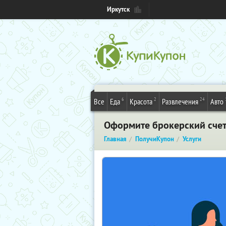
Иркутск
6
2
24
Все
Еда
Красота
Развлечения
Авто
Оформите брокерский счет 
Главная
ПолучиКупон
Услуги