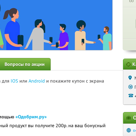
∞
Вопросы по акции
К
а для
IOS
или
Android
и покажите купон с экрана
помощью
«Одобрим.ру»
О
ный продукт вы получите 200р. на ваш бонусный
o