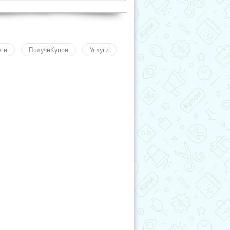
уги
ПолучиКупон
Услуги