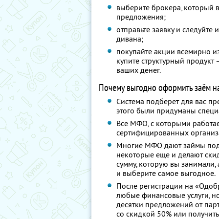
выберите брокера, который в
предложения;
отправьте заявку и следуйте 
дивана;
покупайте акции всемирно и
купите структурный продукт 
ваших денег.
Почему выгодно оформить заём н
Система подберет для вас п
этого были придуманы специ
Все МФО, с которыми работае
сертифицированных организ
Многие МФО дают займы под 0
некоторые еще и делают скидк
сумму, которую вы занимали,
и выберите самое выгодное.
После регистрации на «Одоб
любые финансовые услуги, но
десятки предложений от пар
со скидкой 50% или получить 