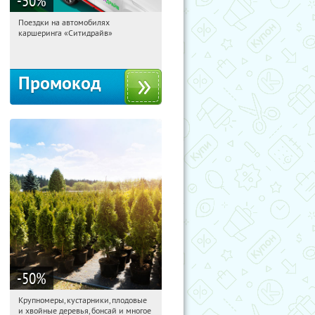
-50
%
Поездки на автомобилях
10:37:48
Получи первым!
каршеринга «Ситидрайв»
Россия
Промокод
-50
%
Крупномеры, кустарники, плодовые
10:37:48
Получили:
28
и хвойные деревья, бонсай и многое