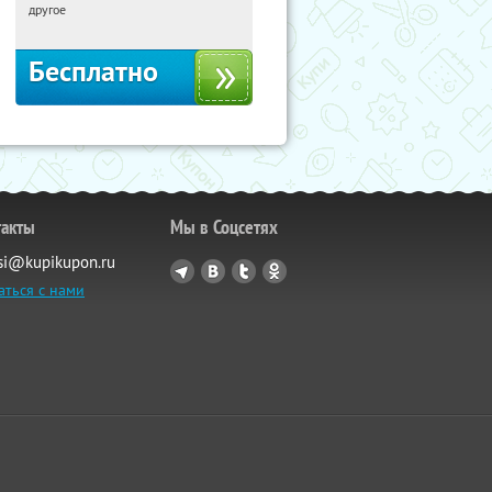
Москва, Рябиновая улица, 17
другое
Бесплатно
такты
Мы в Соцсетях
si@kupikupon.ru
аться с нами