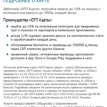
ПОДРОБНЕЕ О КАРТЕ
Дебетовая «ОТП Карта»: получайте кешбэк до 10% на покупки с
возможностью вернуть до 3000р. каждый месяц.
Преимущества «ОТП Карты»:
кешбэк до 10% на популярные категории для ежедневных
трат и покупки от партнеров в мобильном приложении;
доход 12% годовых: храните деньги на накопительном счете
и зарабатывайте каждый день;
обслуживание бесплатно и переводы до 500000 р./месяц
через СБП клиентам других банков;
привычный сервис: мгновенные переводы, приложение
доступно в App Store и Google Play, поддержка в чате.
Расчетная дебетовая карта «ОТП Карта» (далее — карта). Обслуживание по
тарифному плану «ОТП Карта». Акция «Кэшбэк 100% — 1000р. за 1000р.»
проводится с 15.04.2026 по 31.05.2026 включительно. Для участия
необходимо с 15.04.2026 по 31.05.2026 впервые заключить договор о
предоставлении и обслуживании карты и совершить покупку от 1000р. в
течение 30 календарных дней с даты заключения договора. Кешбэк = 1000
бонусов. Подробные сведения об организаторе акции, правилах проведения,
количестве призов, сроках, месте и порядке их получения на сайте
www.otpbank.ru. АО «ОТП БАНК», ОГРН 1027739176563, лицензия ЦБ РФ №
2766 от 27.11.2014. Условия действительны на 15.04.2026. Реклама
Услуги предоставляет: Общество с ограниченной