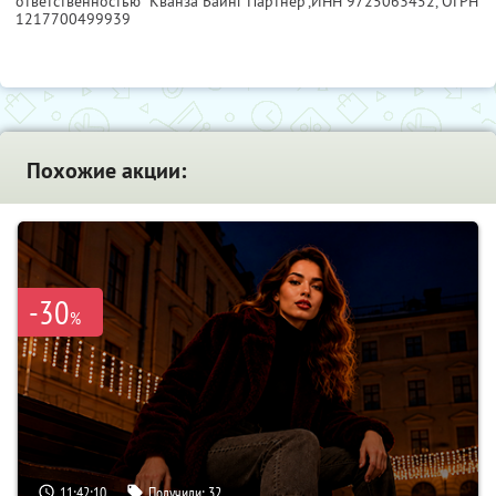
ответственностью "Кванза Баинг Партнер",
ИНН 9725063452
, ОГРН
1217700499939
Похожие акции:
-30
%
11:42:09
Получили:
32