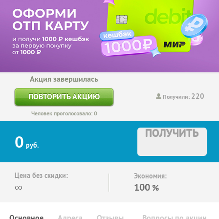
Акция завершилась
220
ПОВТОРИТЬ АКЦИЮ
Получили:
Человек проголосовало: 0
ПОЛУЧИТЬ
0
руб.
Цена без скидки:
Экономия:
∞
100
%
Основное
Адреса
Отзывы
Вопросы по акции