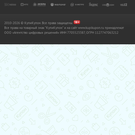
2010-2026 © КупиКупон. Все права защищены.
Все права на товарный знак "КупиКупон" и на сайт www.kupikupon.ru принадлежат
OOO «Агентство цифровых решений» ИНН 7705523387, ОГРН 1127747063212