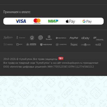
Принимаем к оплате:
2010-2026 © КупиКупон. Все права защищены.
Все права на товарный знак "КупиКупон" и на сайт www.kupikupon.ru принадлежат
OOO «Агентство цифровых решений» ИНН 7705523387, ОГРН 1127747063212