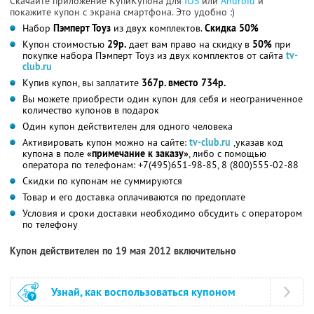
Скачайте приложение КупиКупона для
IOS
или
Android
и
покажите купон с экрана смартфона. Это удобно :)
Набор
Пэмперт Тоуз
из двух комплектов.
Скидка 50%
Купон стоимостью
29р.
дает вам право на скидку в
50%
при
покупке набора Пэмперт Тоуз из двух комплектов от сайта
tv-
club.ru
Купив купон, вы заплатите
367р. вместо 734р.
Вы можете приобрести один купон для себя и неограниченное
количество купонов в подарок
Один купон действителен для одного человека
Активировать купон можно на сайте:
tv-club.ru
,указав код
купона в поле
«примечание к заказу»
, либо с помощью
оператора по телефонам: +7(495)651-98-85, 8 (800)555-02-88
Скидки по купонам не суммируются
Товар и его доставка оплачиваются по предоплате
Условия и сроки доставки необходимо обсудить с оператором
по телефону
Купон действителен по 19 мая 2012 включительно
Узнай, как воспользоваться купоном