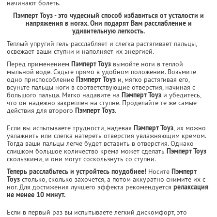
начинают болеть.
Пэмперт Тоуз - это чудесный способ избавиться от усталости и
напряжения в ногах. Они подарят Вам расслабление и
удивительную легкость.
Теплый упругий гель расслабляет и слегка растягивает пальцы,
освежает ваши ступни и наполняет их энергией.
Перед применением
Пэмперт Тоуз
вымойте ноги в теплой
мыльной воде. Сядьте прямо в удобном положении. Возьмите
одно приспособление
Пэмперт Тоуз
и, мягко растягивая его,
всуньте пальцы ноги в соответствующие отверстия, начиная с
большого пальца. Мягко надавите на
Пэмперт Тоуз
и убедитесь,
что он надежно закреплен на ступне. Проделайте те же самые
действия для второго
Пэмперт Тоуз
.
Если вы испытываете трудности, надевая
Пэмперт Тоуз
, их можно
увлажнить или слегка натереть отверстия увлажняющим кремом.
Тогда ваши пальцы легче будет вставить в отверстия. Однако
слишком большое количество крема может сделать
Пэмперт Тоуз
скользкими, и они могут соскользнуть со ступни.
Теперь расслабьтесь и устройтесь поудобнее!
Носите
Пэмперт
Тоуз
столько, сколько захочется, а потом аккуратно снимите их с
ног. Для достижения лучшего эффекта рекомендуется
релаксация
не менее 10 минут.
Если в первый раз вы испытываете легкий дискомфорт, это