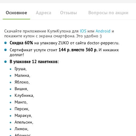
Основное
Адреса
Отзывы
Вопросы по акции
Скачайте приложение КупиКупона для
IOS
или
Android
и
покажите купон с экрана смартфона. Это удобно :)
Скидка 60%
на упаковку ZUKO от сайта doctor-pepper.ru.
Сертификат услуги стоит
144 р. вместо 360 р.
И никаких
доплат!
В упаковке 12 пакетиков:
Груша,
Малина,
Яблоко,
Вишня,
Клубника,
Манго,
Персик,
Маракуя,
Апельсин,
Лимон,
Абрикос,