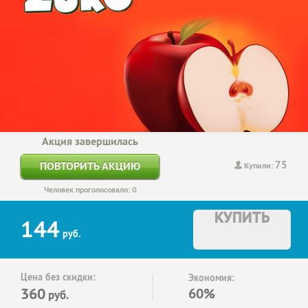
Акция завершилась
75
ПОВТОРИТЬ АКЦИЮ
Купили:
Человек проголосовало: 0
КУПИТЬ
144
руб.
Цена без скидки:
Экономия:
360
60%
руб.