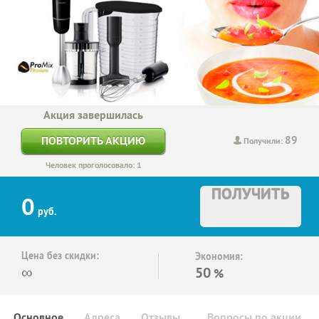
Акция завершилась
89
ПОВТОРИТЬ АКЦИЮ
Получили:
Человек проголосовало: 1
ПОЛУЧИТЬ
0
руб.
Цена без скидки:
Экономия:
∞
50
%
Основное
Адреса
Отзывы
Вопросы по акции