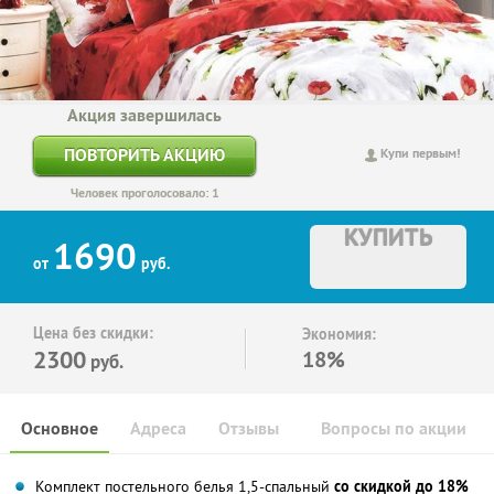
Акция завершилась
ПОВТОРИТЬ АКЦИЮ
Купи первым!
Человек проголосовало: 1
КУПИТЬ
1690
от
руб.
Цена без скидки:
Экономия:
2300
18%
руб.
Основное
Адреса
Отзывы
Вопросы по акции
Комплект постельного белья 1,5-спальный
со скидкой до 18%