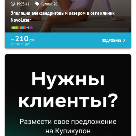
19:23:41
Купили:
26
Эпиляция александритовым лазером в сети клиник
NovoLaser
210
ПОДРОБНЕЕ
от
руб.
до
18250
руб.