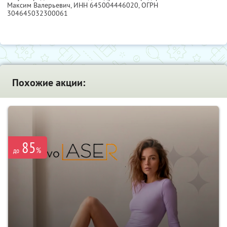
Максим Валерьевич,
ИНН 645004446020
, ОГРН
304645032300061
Похожие акции:
85
%
до