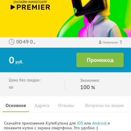
3
:
:
Получили:
0
руб.
Цена без скидки:
Экономия:
∞
100
%
Основное
Адреса
Отзывы
Вопросы по акции
Скачайте приложение КупиКупона для
IOS
или
Android
и
покажите купон с экрана смартфона. Это удобно :)