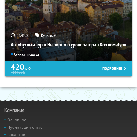
03:44:59
Купили:
9
Автобусный тур в Выборг от туроператора «ХохломаТур»
Сенная площадь
420
ПОДРОБНЕЕ
руб.
4230
руб.
Компания
Основное
Публикации о нас
Вакансии