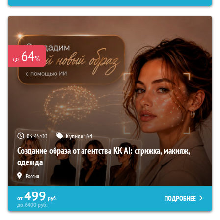
64
%
до
03:44:59
Купили:
64
Создание образа от агентства KK AI: стрижка, макияж,
одежда
Россия
499
ПОДРОБНЕЕ
от
руб.
до
6400
руб.