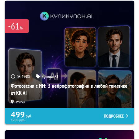
-61
%
03:44:59
Купили:
81
Фотосессия с ИИ: 3 нейрофотографии в любой тематике
от KK AI
Россия
499
ПОДРОБНЕЕ
руб.
1290
руб.