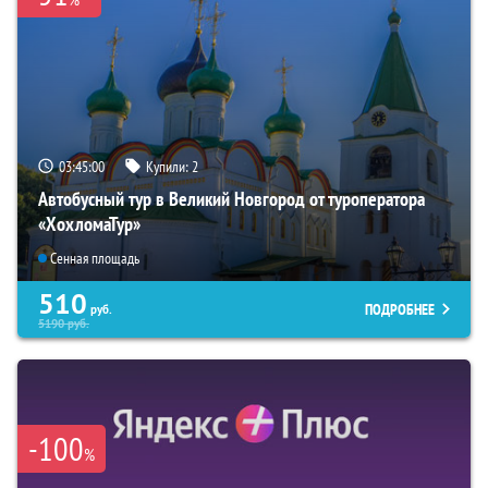
03:44:59
Купили:
2
Автобусный тур в Великий Новгород от туроператора
«ХохломаТур»
Сенная площадь
510
ПОДРОБНЕЕ
руб.
5190
руб.
-100
%