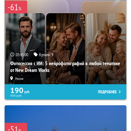
-61
%
03:44:59
Купили:
9
Фотосессия с ИИ: 5 нейрофотографий в любой тематике
от New Dream Works
Россия
190
ПОДРОБНЕЕ
руб.
490
руб.
-51
%