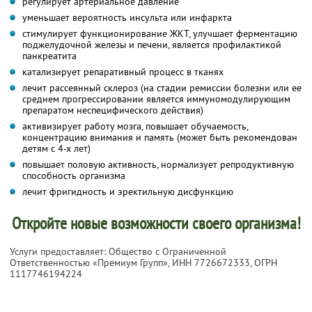
регулирует артериальное давление
уменьшает вероятность инсульта или инфаркта
стимулирует функционирование ЖКТ, улучшает ферментацию
поджелудочной железы и печени, является профилактикой
панкреатита
катализирует репаративный процесс в тканях
лечит рассеянный склероз (на стадии ремиссии болезни или ее
среднем прогрессировании является иммуномодулирующим
препаратом неспецифического действия)
активизирует работу мозга, повышает обучаемость,
концентрацию внимания и память (может быть рекомендован
детям с 4-х лет)
повышает половую активность, нормализует репродуктивную
способность организма
лечит фригидность и эректильную дисфункцию
Откройте новые возможности своего организма!
Услуги предоставляет: Общество с Ограниченной
Ответственностью «Премиум Групп»,
ИНН 7726672333
, ОГРН
1117746194224