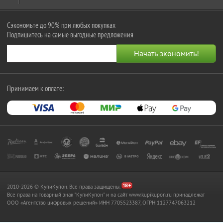
Сэкономьте до 90% при любых покупках
Подпишитесь на самые выгодные предложения
Принимаем к оплате:
2010-2026 © КупиКупон. Все права защищены.
Все права на товарный знак "КупиКупон" и на сайт www.kupikupon.ru принадлежат
OOO «Агентство цифровых решений» ИНН 7705523387, ОГРН 1127747063212