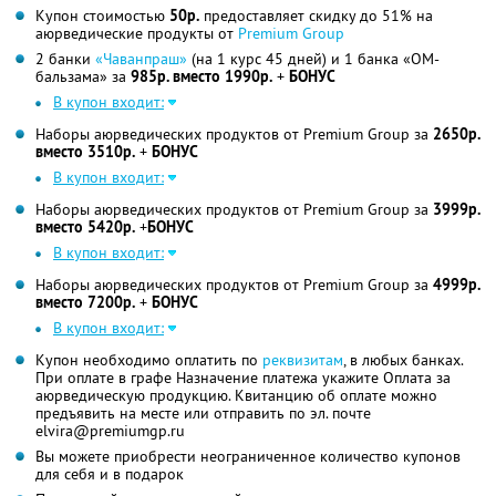
Купон стоимостью
50р.
предоставляет скидку до 51% на
аюрведические продукты от
Premium Group
2 банки
«Чаванпраш»
(на 1 курс 45 дней) и 1 банка «ОМ-
бальзама» за
985р. вместо 1990р.
+
БОНУС
В купон входит:
Наборы аюрведических продуктов от Premium Group за
2650р.
вместо 3510р.
+
БОНУС
В купон входит:
Наборы аюрведических продуктов от Premium Group за
3999р.
вместо 5420р.
+
БОНУС
В купон входит:
Наборы аюрведических продуктов от Premium Group за
4999р.
вместо 7200р.
+
БОНУС
В купон входит:
Купон необходимо оплатить по
реквизитам
, в любых банках.
При оплате в графе Назначение платежа укажите Оплата за
аюрведическую продукцию. Квитанцию об оплате можно
предъявить на месте или отправить по эл. почте
elvira@premiumgp.ru
Вы можете приобрести неограниченное количество купонов
для себя и в подарок