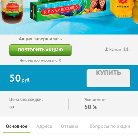
Акция завершилась
11
ПОВТОРИТЬ АКЦИЮ
Купили:
Человек проголосовало: 0
КУПИТЬ
50
руб.
Цена без скидки:
Экономия:
∞
50
%
Основное
Адреса
Отзывы
Вопросы по акции