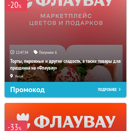
-20
%
12:47:33
Получили:
6
Торты, пирожные и другие сладости, а также товары для
праздника на «Флаувау»
Россия
Промокод
ПОДРОБНЕЕ
-33
%