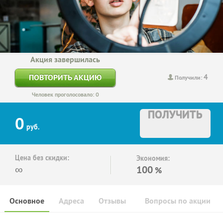
Акция завершилась
4
ПОВТОРИТЬ АКЦИЮ
Получили:
Человек проголосовало: 0
ПОЛУЧИТЬ
0
руб.
Цена без скидки:
Экономия:
∞
100
%
Основное
Адреса
Отзывы
Вопросы по акции