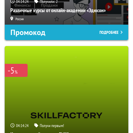
04:14:23
Получили:
2
Различные курсы от онлайн-академии «Эдюсон»
Россия
Промокод
ПОДРОБНЕЕ
-5
%
04:14:23
Получи первым!