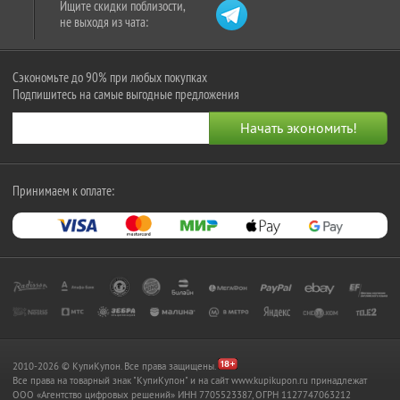
Ищите скидки поблизости,
не выходя из чата:
Сэкономьте до 90% при любых покупках
Подпишитесь на самые выгодные предложения
Принимаем к оплате:
2010-2026 © КупиКупон. Все права защищены.
Все права на товарный знак "КупиКупон" и на сайт www.kupikupon.ru принадлежат
OOO «Агентство цифровых решений» ИНН 7705523387, ОГРН 1127747063212