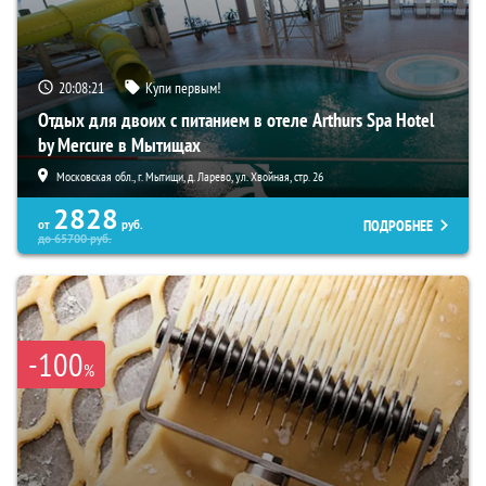
20:08:20
Купи первым!
Отдых для двоих с питанием в отеле Arthurs Spa Hotel
by Mercure в Мытищах
Московская обл., г. Мытищи, д. Ларево, ул. Хвойная, стр. 26
2828
ПОДРОБНЕЕ
от
руб.
до
65700
руб.
-100
%