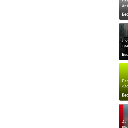
Ра
дне
Бе
Люб
тра
Бе
Пер
«З
Бе
25 
по