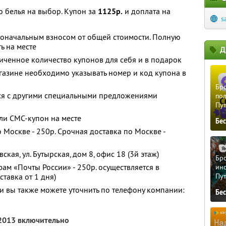
 белья на выбор. Купон за
1125р.
и доплата на
s
воначальным взносом от общей стоимости. Полную
ь на месте
Д
ченное количество купонов для себя и в подарок
агазине необходимо указывать номер и код купона в
Бро
тся с другими специальными предложениями
пол
Пу
ли СМС-купон на месте
Бе
 Москве - 250р. Срочная доставка по Москве -
кая, ул. Бутырская, дом 8, офис 18 (3й этаж)
Бро
ам «Почты России» - 250р. осуществляется в
ино
ставка от 1 дня)
Пу
 вы также можете уточнить по телефону компании:
Бе
 2013 включительно