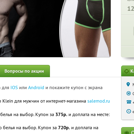
1
Вопросы по акции
К
а для
IOS
или
Android
и покажите купон с экрана
 Klein для мужчин от интернет-магазина
salemod.ru
белья на выбор. Купон за
375р.
и доплата на месте:
 белья на выбор. Купон за
720р.
и доплата на
О