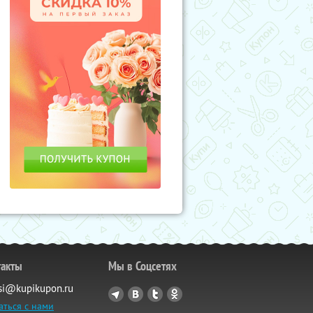
такты
Мы в Соцсетях
si@kupikupon.ru
аться с нами