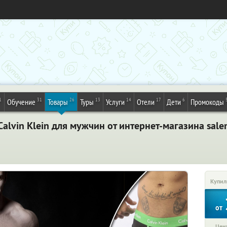
1
31
26
13
14
17
6
Обучение
Товары
Туры
Услуги
Отели
Дети
Промокоды
lvin Klein для мужчин от интернет-магазина sale
Купил
от
Цена