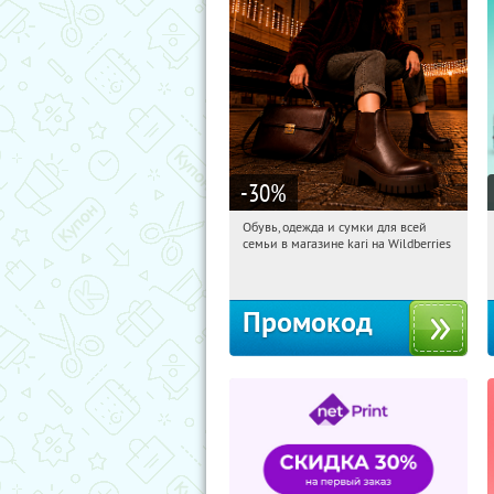
-30
%
Обувь, одежда и сумки для всей
12:03:00
Получили:
32
семьи в магазине kari на Wildberries
Россия
Промокод