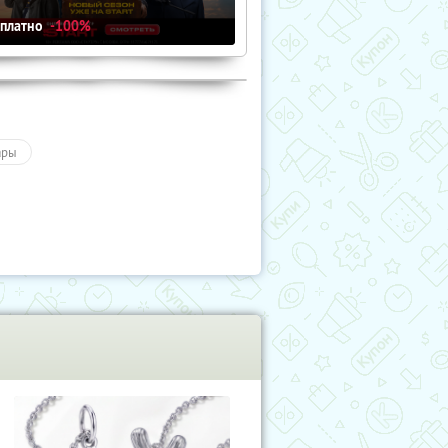
сплатно
-100%
ары