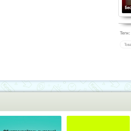
Бе
Теги:
Тов