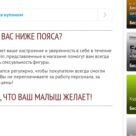
Бе
шк
ся купоном
Бе
У ВАС НИЖЕ ПОЯСА?
т ваше настроение и уверенность в себе в течение
Ра
«Э
ein, представленные в магазине помогут вам всегда
 сексуальность фигуры.
Бе
тся регулярно, чтобы покупатели всегда смогли
 Вы не переплачиваете за работу персонала, за
 цены!
, ЧТО ВАШ МАЛЫШ ЖЕЛАЕТ!
Кур
Бе