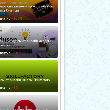
сплатный вводный урок от онлайн-
олы Skysmart
сплатно
-100%
зличные курсы от онлайн-академии
дюсон»
сплатно
-5%
сы от онлайн-школы Skillfactory
сплатно
-5%