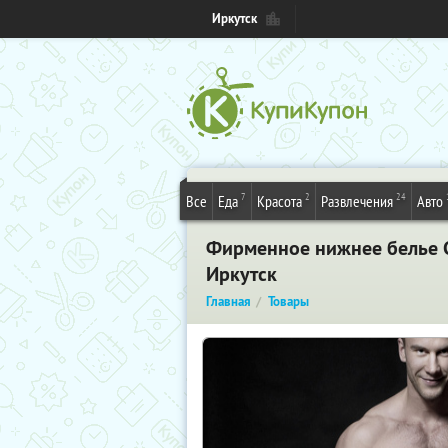
Иркутск
7
2
24
Все
Еда
Красота
Развлечения
Авто
Фирменное нижнее белье Ca
Иркутск
Главная
Товары