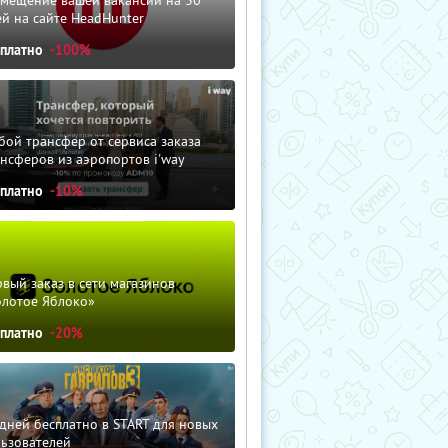
змещение вашей вакансии на 30
й на сайте HeadHunter
сплатно
-100%
ой трансфер от сервиса заказа
нсферов из аэропортов i'way
сплатно
-10%
вый заказ в сети магазинов
олотое Яблоко»
сплатно
-20%
дней бесплатно в START для новых
льзователей