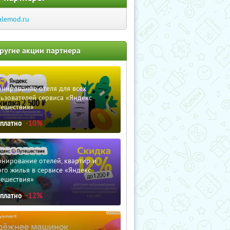
alemod.ru
ругие акции партнера
нирование отеля для всех
ьзователей сервиса «Яндекс
тешествия»
сплатно
-10%
нирование отелей, квартир и
го жилья в сервисе «Яндекс
тешествия»
сплатно
-12%