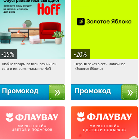
-15
%
-20
%
Любые товары во всей розничной
Первый заказ в сети магазинов
12:03:00
Получили:
83
12:03:00
Получи первым!
сети и интернет-магазине Hoff
«Золотое Яблоко»
Москва, 1-й Волоколамский проезд,
Россия
10с1
Промокод
Промокод