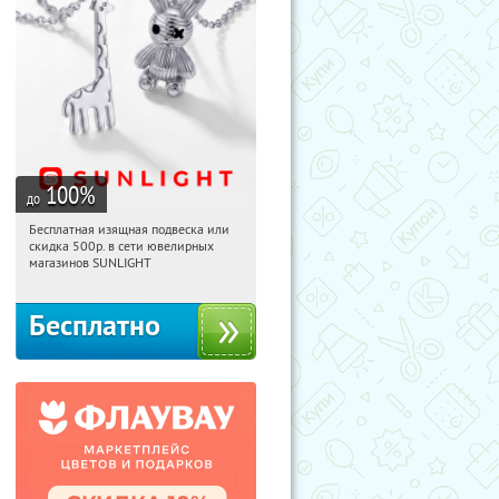
100
%
до
Бесплатная изящная подвеска или
12:03:00
Получили:
74
скидка 500р. в сети ювелирных
Россия
магазинов SUNLIGHT
Бесплатно