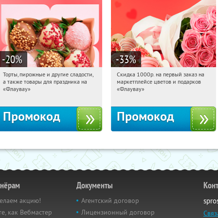
-20
%
-33
%
Торты, пирожные и другие сладости,
Скидка 1000р. на первый заказ на
12:03:00
Получили:
6
12:03:00
Получили:
18
а также товары для праздника на
маркетплейсе цветов и подарков
Россия
Россия
«Флаувау»
«Флаувау»
Промокод
Промокод
тнёрам
Документы
Кон
елаем акцию!
Агентский договор
spro
е, как Вебмастер
Лицензионный договор
Связ