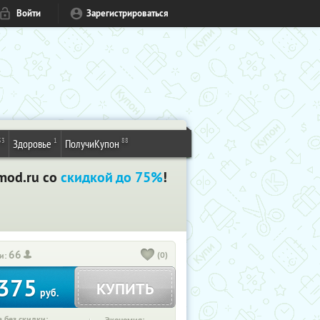
Войти
Зарегистрироваться
53
1
88
Здоровье
ПолучиКупон
mod.ru со
скидкой до 75%
!
66
(0)
и:
375
КУПИТЬ
руб.
 без скидки: