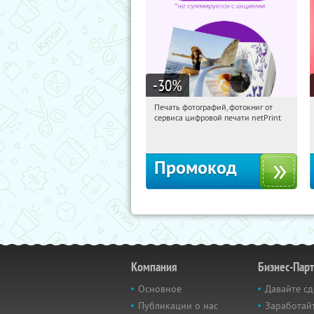
-30
%
Печать фотографий, фотокниг от
12:03:00
Получили:
4
сервиса цифровой печати netPrint
Россия
Промокод
Компания
Бизнес-Пар
Основное
Давайте сд
Публикации о нас
Заработайт