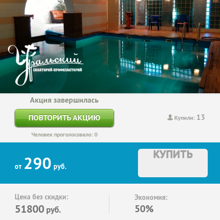
Акция завершилась
13
ПОВТОРИТЬ АКЦИЮ
Купили:
Человек проголосовало: 0
КУПИТЬ
290
от
руб.
Цена без скидки:
Экономия:
51800
50%
руб.