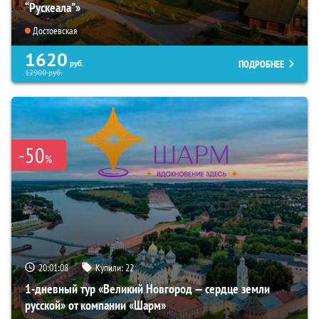
“Рускеала"»
Достоевская
1620
ПОДРОБНЕЕ
руб.
12900
руб.
-50
%
20:01:06
Купили:
22
1-дневный тур «Великий Новгород — сердце земли
русской» от компании «Шарм»