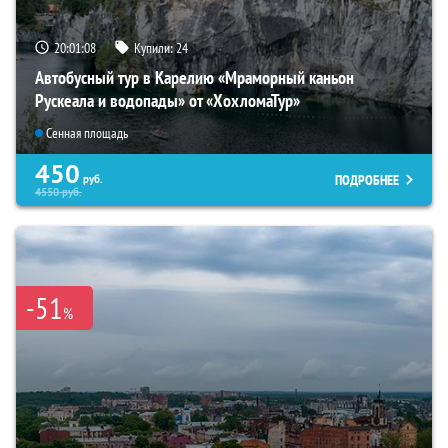
20:01:06
Купили:
24
Автобусный тур в Карелию «Мраморный каньон
Рускеала и водопады» от «ХохломаТур»
Сенная площадь
450
ПОДРОБНЕЕ
руб.
4550
руб.
-51
%