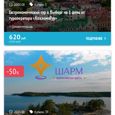
20:01:06
Купили:
5
Гастрономический тур в Выборг на 1 день от
туроператора «ХохломаТур»
Сенная площадь
620
ПОДРОБНЕЕ
руб.
6290
руб.
-50
%
20:01:06
Купили:
39