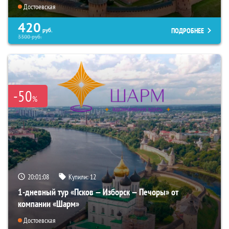
Достоевская
420
ПОДРОБНЕЕ
руб.
3300
руб.
-50
%
20:01:06
Купили:
12
1-дневный тур «Псков — Изборск — Печоры» от
компании «Шарм»
Достоевская