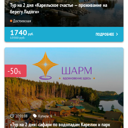
Тур на 2 дня «Карельское счастье — проживание на
берегу Ладоги»
Достоевская
1740
ПОДРОБНЕЕ
руб.
13900
руб.
-50
%
20:01:06
Купили:
6
«Тур на 2 дня: сафари по водопадам Карелии и парк