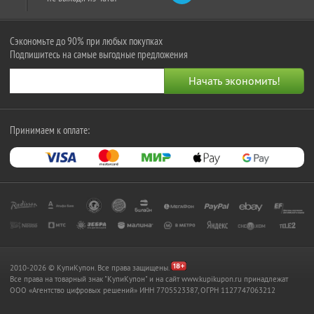
Сэкономьте до 90% при любых покупках
Подпишитесь на самые выгодные предложения
Принимаем к оплате:
2010-2026 © КупиКупон. Все права защищены.
Все права на товарный знак "КупиКупон" и на сайт www.kupikupon.ru принадлежат
OOO «Агентство цифровых решений» ИНН 7705523387, ОГРН 1127747063212