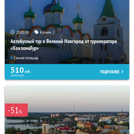
20:01:06
Купили:
2
Автобусный тур в Великий Новгород от туроператора
«ХохломаТур»
Сенная площадь
510
ПОДРОБНЕЕ
руб.
5190
руб.
-51
%