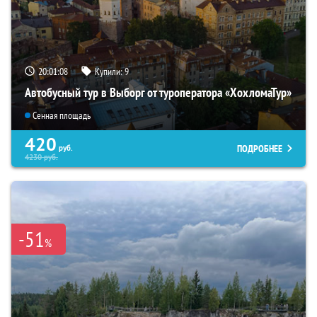
20:01:06
Купили:
9
Автобусный тур в Выборг от туроператора «ХохломаТур»
Сенная площадь
420
ПОДРОБНЕЕ
руб.
4230
руб.
-51
%