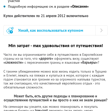
участия
Подробную информацию см. в разделе
«Описание»
Купон действителен по 21 апреля 2012 включительно
Узнай, как воспользоваться купоном
Min
затрат -
maх
удовольствия от путешествия!
Часто ли вы ограничиваете себя в путешествиях в Европейские
страны из-за того, что
«дорого»
оформлять визу, существуют
«сложности»
с пересечением границ и языковые
«барьеры»
?
С такими убеждениями можно всю жизнь ездить только в Турцию
и Египет, лежать на пляжах и купаться в море, которое с каждым
годом становится все грязнее из-за огромного наплыва туристов,
так же считающих, что качественный европейских отдых - это
обязательные сложности.
Может быть, есть другие подходы к планированию и
осуществлению путешествий и вы просто о них не знали раньше?
На семинаре вы узнаете, как можно планировать и покупать
дешевые билеты на
low-cost
перелеты (если лететь через