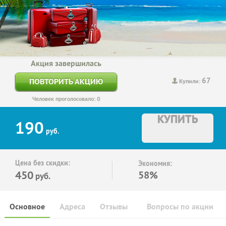
Акция завершилась
67
ПОВТОРИТЬ АКЦИЮ
Купили:
Человек проголосовало: 0
КУПИТЬ
190
руб.
Цена без скидки:
Экономия:
450
58%
руб.
Основное
Адреса
Отзывы
Вопросы по акции