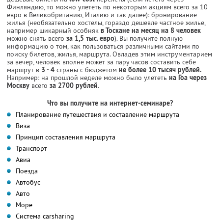
Финляндию, то можно улететь по некоторым акциям всего за 10
евро в Великобританию, Италию и так далее): бронирование
жилья (необязательно хостелы, гораздо дешевле частное жилье,
например шикарный особняк
в Тоскане
на месяц на 8 человек
можно снять всего
за 1,5 тыс. евро
). Вы получите полную
информацию о том, как пользоваться различными сайтами по
поиску билетов, жилья, маршрута. Овладев этим инструментарием
за вечер, человек вполне может за пару часов составить себе
маршрут в
3 - 4
страны с бюджетом
не более 10 тысяч рублей.
Например: на прошлой неделе можно было улететь
на Гоа через
Москву
всего
за 2700 рублей
.
Что вы получите на интернет-семинаре?
Планирование путешествия и составление маршрута
Виза
Принцип составления маршрута
Транспорт
Авиа
Поезда
Автобус
Авто
Море
Система carsharing