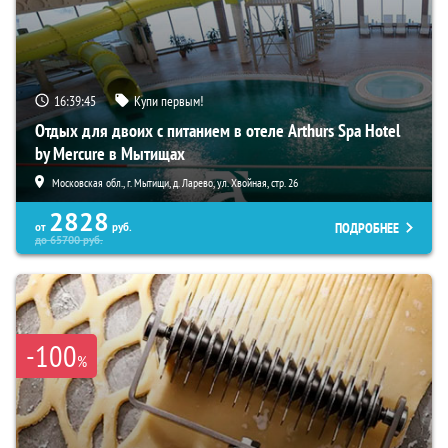
16:39:44
Купи первым!
Отдых для двоих с питанием в отеле Arthurs Spa Hotel
by Mercure в Мытищах
Московская обл., г. Мытищи, д. Ларево, ул. Хвойная, стр. 26
2828
ПОДРОБНЕЕ
от
руб.
до
65700
руб.
-100
%