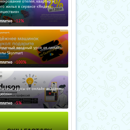
нирование отелей, квартир и
го жилья в сервисе «Яндекс
тешествия»
сплатно
-12%
сплатный вводный урок от онлайн-
олы Skysmart
сплатно
-100%
зличные курсы от онлайн-академии
дюсон»
сплатно
-5%