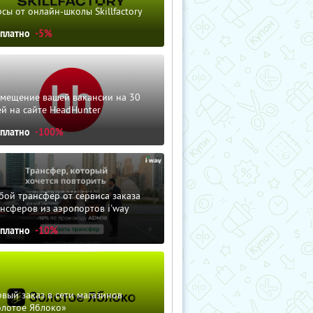
сы от онлайн-школы Skillfactory
сплатно
-5%
змещение вашей вакансии на 30
й на сайте HeadHunter
сплатно
-100%
ой трансфер от сервиса заказа
нсферов из аэропортов i'way
сплатно
-10%
вый заказ в сети магазинов
олотое Яблоко»