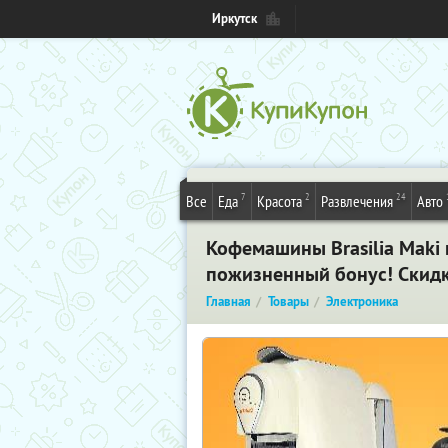
Иркутск
7
2
24
Все
Еда
Красота
Развлечения
Авто
Кофемашины Brasilia Maki 
пожизненный бонус! Скидк
Главная
Товары
Электроника