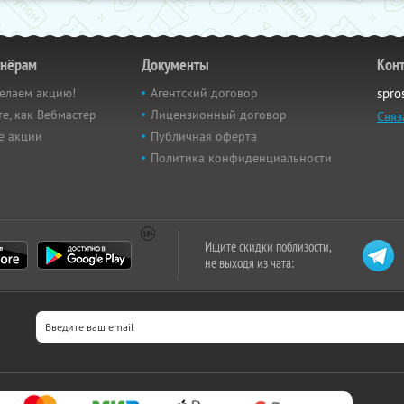
тнёрам
Документы
Кон
елаем акцию!
Агентский договор
spro
е, как Вебмастер
Лицензионный договор
Связ
е акции
Публичная оферта
Политика конфиденциальности
Ищите скидки поблизости,
не выходя из чата: