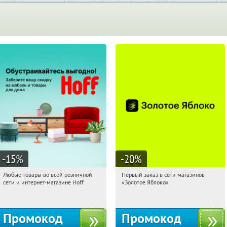
-15
%
-20
%
Любые товары во всей розничной
Первый заказ в сети магазинов
16:55:30
Получили:
83
16:55:30
Получи первым!
сети и интернет-магазине Hoff
«Золотое Яблоко»
Москва, 1-й Волоколамский проезд,
Россия
10с1
Промокод
Промокод