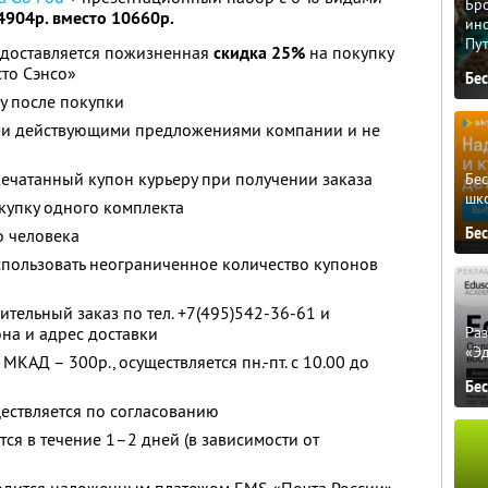
Бро
4904р. вместо 10660р.
ино
Пу
доставляется пожизненная
скидка 25%
на покупку
сто Сэнсо»
Бе
у после покупки
ими действующими предложениями компании и не
ечатанный купон курьеру при получении заказа
Бе
шк
купку одного комплекта
Бе
о человека
спользовать неограниченное количество купонов
ельный заказ по тел. +7(495)542-36-61 и
Ра
на и адрес доставки
«Э
МКАД – 300р., осуществляется пн.-пт. с 10.00 до
Бе
ществляется по согласованию
ся в течение 1–2 дней (в зависимости от