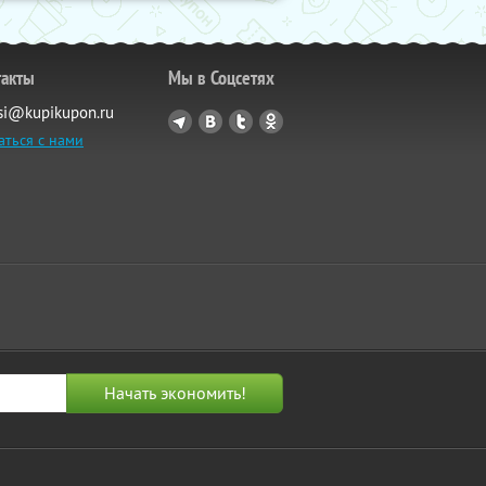
такты
Мы в Соцсетях
si@kupikupon.ru
аться с нами