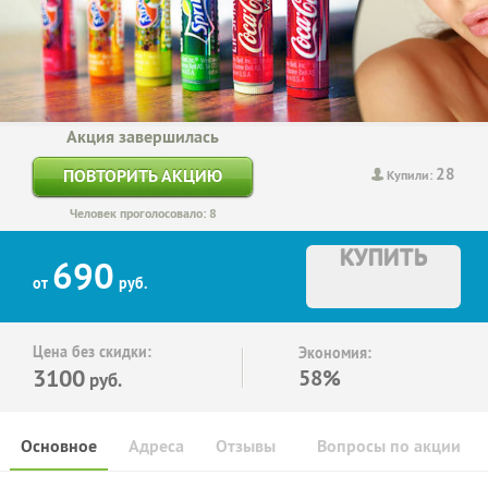
Акция завершилась
28
ПОВТОРИТЬ АКЦИЮ
Купили:
Человек проголосовало: 8
КУПИТЬ
690
от
руб.
Цена без скидки:
Экономия:
3100
58%
руб.
Основное
Адреса
Отзывы
Вопросы по акции