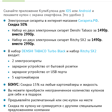
Скачайте приложение КупиКупона для
IOS
или
Android
и
покажите купон с экрана смартфона. Это удобно :)
Электронные сигареты в интернет-магазине
Сигарета.РФ
.
Скидка 50%
Набор из двух электронных сигарет Denshi Tabaco за
1490р.
вместо 2990р.
Набор из двух электронных сигарет Ritchy SX2 за
1490р.
вместо 2990р.
В набор
DENSHI TABACO Turbo Black
и набор
Ritchy SX2
входит:
2 электросигареты
зарядное устройство от бытовой розетки
зарядное устройство от USB порта
5 картомайзеров
БОНУС:
Скидка 15% на любые картомайзеры и жидкость
Вы можете приобрести неограниченное количество купонов
для себя и в подарок
Предъявляйте распечатанный или смс-купон на месте
Скидка по купону не суммируется с другими специальными
предложениями компании