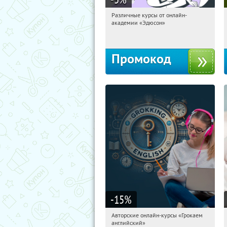
Различные курсы от онлайн-
18:15:01
Получили:
2
академии «Эдюсон»
Россия
Промокод
-15
%
Авторские онлайн-курсы «Грокаем
18:15:01
Получили:
4
английский»