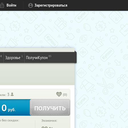
Войти
Зарегистрироваться
48
1
83
Здоровье
ПолучиКупон
3
(0)
или:
0
ПОЛУЧИТЬ
руб.
 без скидки:
Экономия: