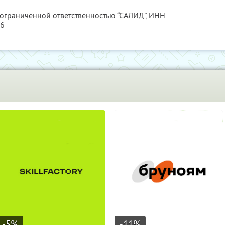
 ограниченной ответственностью “САЛИД”,
ИНН
76
-5
%
-11
%