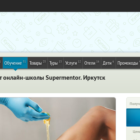
1
31
25
13
12
16
6
Обучение
Товары
Туры
Услуги
Отели
Дети
Промокоды
т онлайн-школы Supermentor. Иркутск
Получ
Цена