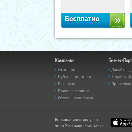
Россия
Бесплатно
Компания
Бизнес-Пар
Основное
Давайте сд
Публикации о нас
Заработайт
Вакансии
Прошедши
Правила сервиса
Ответы на вопросы
Все наши купоны доступны
через Мобильное Приложение: