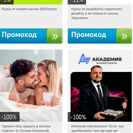
Курсы от онлайн-школы Skillfactory
Курсы по разработке, маркетингу,
18:15:01
Получи первым!
18:15:01
Получи первым!
дизайну и не только от школы
Россия
Россия
«Бруноям»
Промокод
Промокод
-100
%
-100
%
Тренинг «Как вернуть в постель
Интенсив «Автоконтент 2026: как
18:15:01
Получили:
13
18:15:01
Получили:
4
страсть» от Оксаны Бачинской
зарабатывать там, где еще нет