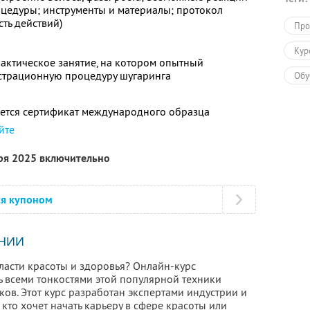
оцедуры; инструменты и материалы; протокол
ть действий)
Про
Кур
актическое занятие, на котором опытный
страционную процедуру шугаринга
Обу
ется сертификат международного образца
йте
бря 2025 включительно
ся купоном
НИИ
ласти красоты и здоровья? Онлайн-курс
ь всеми тонкостями этой популярной техники
ков. Этот курс разработан экспертами индустрии и
кто хочет начать карьеру в сфере красоты или