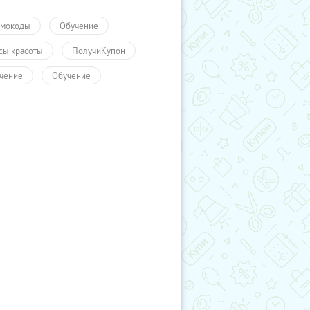
мокоды
Обучение
сы красоты
ПолучиКупон
чение
Обучение