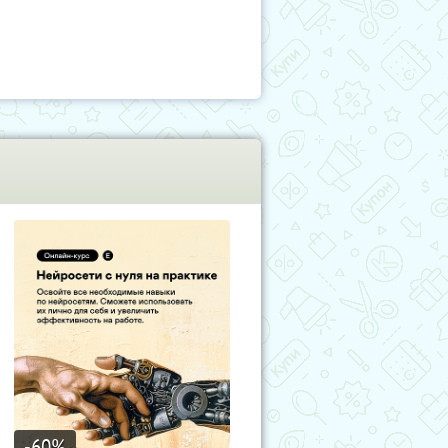
-60
%