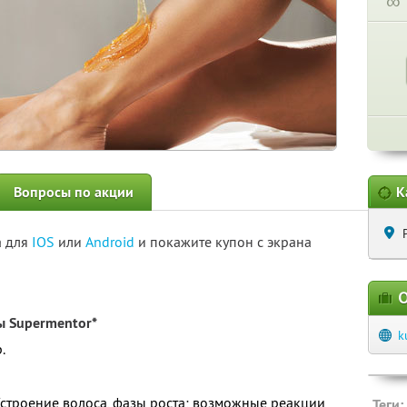
∞
Вопросы по акции
К
а для
IOS
или
Android
и покажите купон с экрана
О
ы Supermentor*
k
.
 (строение волоса, фазы роста; возможные реакции
Теги: