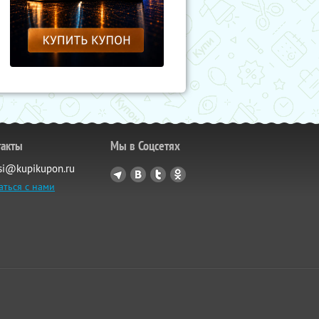
такты
Мы в Соцсетях
si@kupikupon.ru
аться с нами