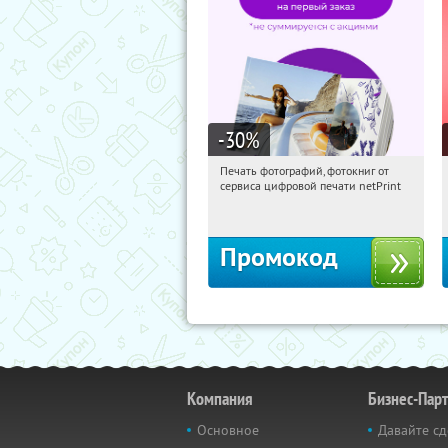
-30
%
Печать фотографий, фотокниг от
10:52:01
Получили:
4
сервиса цифровой печати netPrint
Россия
Промокод
Компания
Бизнес-Пар
Основное
Давайте сд