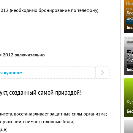
2012 (необходимо бронирование по телефону)
Бе
шк
Бе
ря 2012 включительно
Ра
«Э
Бе
ся купоном
укт, созданный самой природой!
Кур
Бе
тета, восстанавливает защитные силы организма;
апряжении, снимает головные боли;
дце;