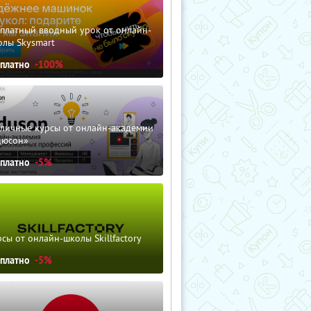
сплатный вводный урок от онлайн-
олы Skysmart
сплатно
-100%
зличные курсы от онлайн-академии
дюсон»
сплатно
-5%
сы от онлайн-школы Skillfactory
сплатно
-5%