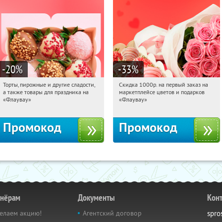
-20
%
-33
%
Торты, пирожные и другие сладости,
Скидка 1000р. на первый заказ на
10:52:01
Получили:
6
10:52:01
Получили:
18
а также товары для праздника на
маркетплейсе цветов и подарков
Россия
Россия
«Флаувау»
«Флаувау»
Промокод
Промокод
тнёрам
Документы
Кон
елаем акцию!
Агентский договор
spro