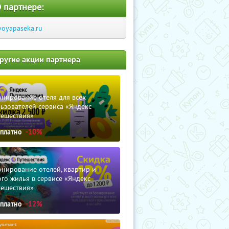
 партнере:
voyapaseka.ru
ругие акции партнера
нирование отеля для всех
ьзователей сервиса «Яндекс
тешествия»
сплатно
-10%
нирование отелей, квартир и
го жилья в сервисе «Яндекс
тешествия»
сплатно
-12%