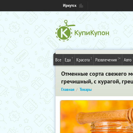
Иркутск
7
2
24
Все
Еда
Красота
Развлечения
Авто
Отменные сорта свежего м
гречишный, с курагой, гре
Главная
Товары