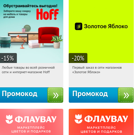
-15
%
-20
%
Любые товары во всей розничной
Первый заказ в сети магазинов
10:52:01
Получили:
83
10:52:01
Получи первым!
сети и интернет-магазине Hoff
«Золотое Яблоко»
Москва, 1-й Волоколамский проезд,
Россия
10с1
Промокод
Промокод