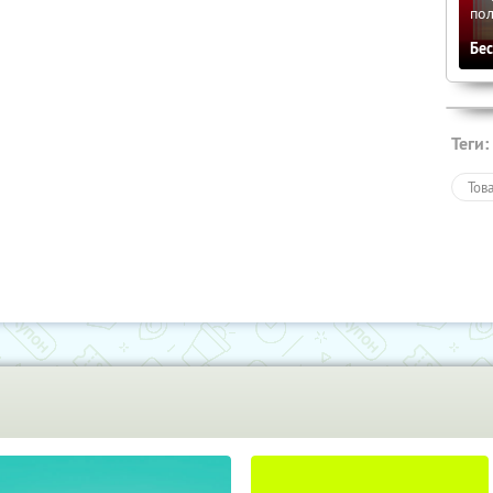
по
Бе
Теги:
Тов