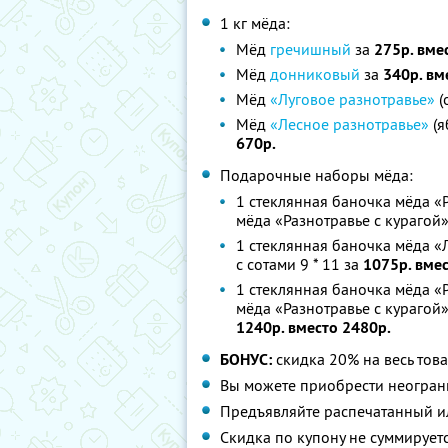
1 кг мёда:
Мёд
гречишный
за
275р. вме
Мёд
донниковый
за
340р. вм
Мёд
«Луговое разнотравье»
(
Мёд
«Лесное разнотравье»
(я
670р.
Подарочные наборы мёда:
1 стеклянная баночка мёда «Р
мёда «Разнотравье с курагой» 
1 стеклянная баночка мёда «
с сотами 9 * 11 за
1075р. вме
1 стеклянная баночка мёда «Р
мёда «Разнотравье с курагой» 
1240р. вместо 2480р.
БОНУС:
скидка 20% на весь това
Вы можете приобрести неограни
Предъявляйте распечатанный ил
Скидка по купону не суммируе