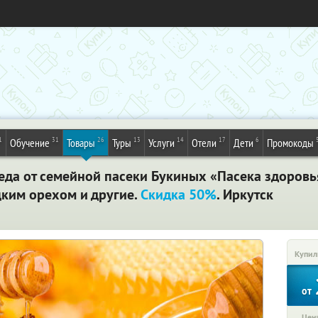
1
31
26
13
14
17
6
Обучение
Товары
Туры
Услуги
Отели
Дети
Промокоды
еда от семейной пасеки Букиных «Пасека здоровья
цким орехом и другие.
Скидка 50%
. Иркутск
Купил
от
Цена