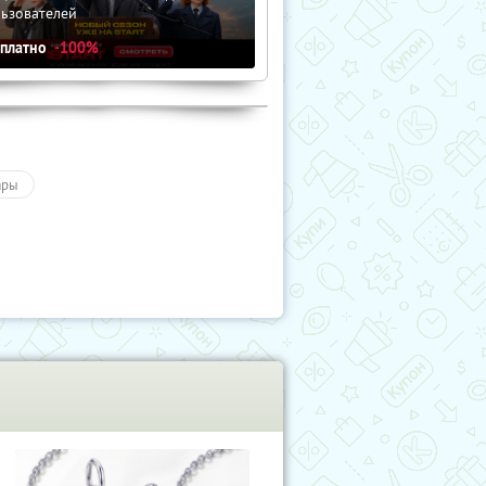
льзователей
сплатно
-100%
ары