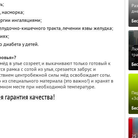
ь;
Ра
дне
 насморка;
ергии ингаляциями;
Бе
лудочно-кишечного тракта, лечении язвы желудка;
иях;
 диабета у детей.
Люб
тра
ровья»?
мёд в улье созреет, и выкачивают только готовый к
Бе
ся рамка с сотой из улья, срезается забрус и
йствием центробежной силы мёд освобождает соты.
 из специального материала (это важно!) и хранят в
тёмном месте при необходимой температуре.
Пер
я гарантия качества!
«З
Бе
25 