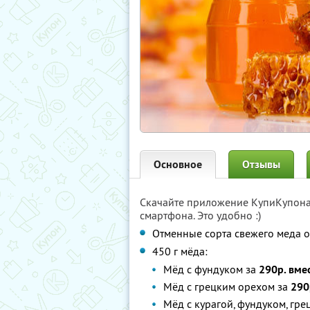
Основное
Отзывы
Скачайте приложение КупиКупон
смартфона. Это удобно :)
Отменные сорта свежего меда 
450 г мёда:
Мёд с фундуком за
290р. вме
Мёд с грецким орехом за
290
Мёд с курагой, фундуком, гр