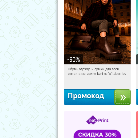
-30
%
Обувь, одежда и сумки для всей
10:52:01
Получили:
32
семьи в магазине kari на Wildberries
Россия
Промокод