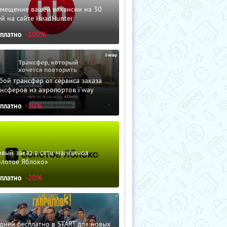
змещение вашей вакансии на 30
й на сайте HeadHunter
сплатно
-100%
ой трансфер от сервиса заказа
нсферов из аэропортов i'way
сплатно
-10%
вый заказ в сети магазинов
олотое Яблоко»
сплатно
-20%
дней бесплатно в START для новых