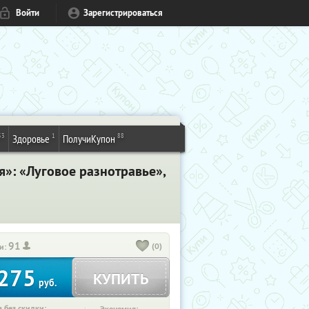
Войти
Зарегистрироваться
53
1
88
Здоровье
ПолучиКупон
»: «Луговое разнотравье»,
91
(0)
и:
275
КУПИТЬ
руб.
 без скидки: