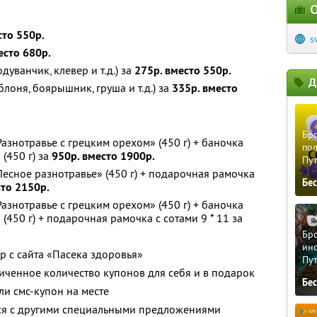
О
сто 550р.
s
есто 680р.
одуванчик, клевер и т.д.) за
275р. вместо 550р.
Д
блоня, боярышник, груша и т.д.) за
335р. вместо
Бро
азнотравье с грецким орехом» (450 г) + баночка
пол
(450 г) за
950р. вместо 1900р.
Пу
Лесное разнотравье» (450 г) + подарочная рамочка
Бе
сто 2150р.
азнотравье с грецким орехом» (450 г) + баночка
(450 г) + подарочная рамочка с сотами 9 * 11 за
Бро
ино
р с сайта «Пасека здоровья»
Пу
ченное количество купонов для себя и в подарок
Бе
и смс-купон на месте
тся с другими специальными предложениями