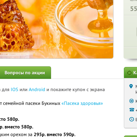
5
Вопросы по акции
К
а для
IOS
или
Android
и покажите купон с экрана
от семейной пасеки Букиных
«Пасека здоровья»
сто 580р.
р. вместо 580р.
ецким орехом за
295р. вместо 590р.