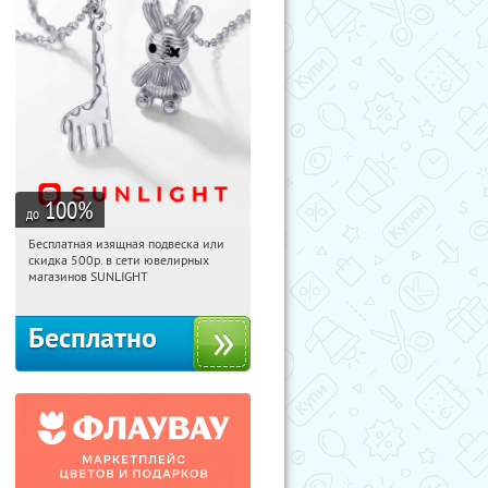
100
%
до
Бесплатная изящная подвеска или
10:52:01
Получили:
74
скидка 500р. в сети ювелирных
Россия
магазинов SUNLIGHT
Бесплатно