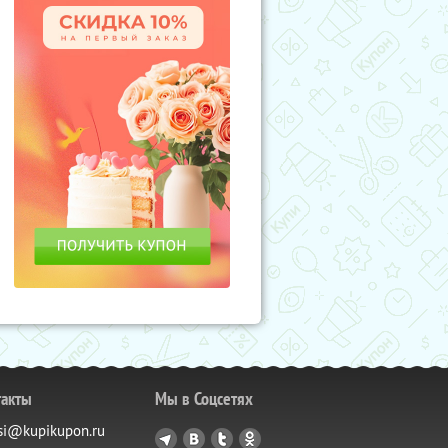
такты
Мы в Соцсетях
si@kupikupon.ru