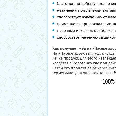
благотворно действует на печен
незаменим при лечении ангины,
способствует излечению от алл
применяется при воспалении же
почечных и желчных заболеван
способствует лечению сахарного
Как получают мёд на «Пасеке здо
На «Пасеке здоровья» ждут, когда 
качке продукт. Для этого извлекает
кладётся в медогонку, где под де
Затем его процеживают через сито
герметично упакованной таре, в 
100%-